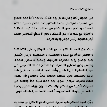
دمشق 14/5/2025
في خطوة رائعة ومباركة تم يوم الثلاثاء 13/5/2025 عقد اجتماع
في المصرف المركزي برئاسة الدكتور عبد القادر حصرية حاكم
المصرف وحضور بعض الأعضاء من مجالس ادارة غرف الصناعة
والتجارة مع نخبة من رجال الأعمال وحضر الاجتماع المهندس محمد
أيمن المولوي رئيس مجلس إدارة الغرفة.
حيث بيّن السيد الحاكم حرص البنك المركزي على التشاركية
والتواصل الدائم مع التجار والصناعيين و المصرفيين ورجال الأعمال
بغية توضيح رؤية المصرف المركزي وسعيه للاستقرار النقدي
والعمل وفق المعايير العالمية بغية اندماج القطاع المصرفي في
سوريا بالنظام المالي العالمي، وأكد السيد الحاكم حرصه على إعادة
الثقة بالمصارف وحل مشكلة السيولة قريباً والطموح بأن يكون
هناك تصنيف سيادي لسوريا بعد حقبة سيئة جداً وخاصة في
السنوات الأخيرة من الحكم البائد، كذلك بيّن رؤيته لتنظيم وضبط
العلاقة مع وزارة المالية ضمن مبدأ الاستقلالية لعمل البنك المركزي.
وبيّن السيد الحاكم على ضرورة تفعيل الدفع الالكتروني وتحديثه