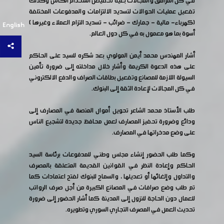
في كل المرافق والمجالات بغية تخفيض استخدام الكاش وكذلك
تفعيل عمليات الحوالات لتسديد الالتزامات والمدفوعات المختلفة
(كهرباء- مالية - جمارك - ضرائب - تسديد التزام العملاء وغيرها )
English
أسوة بما هو معمول به في كل دول العالم.
أشار المهندس محمد أيمن المولوي بعد شكره للسيد على الحاكم
على هذه الدعوة الكريمة وأشار خلال مداخلته إلى ضرورة تأمين
السيولة اللازمة للمصانع وتفعيل بطاقات الصراف والدفع الالكتروني
في كل المجالات لإعادة الثقة إلى البنوك.
طلب الأستاذ محمد الشاعر تحويل أموال المنصة في المصارف إلى
ودائع وضرورة تحفيز المصارف لعمل محافظ جديدة لتشجيع الناس
على وضع مدخراتها في المصارف.
وكما طلب الحضور إنشاء مجلس وطني للمدفوعات برئاسة السيد
الحاكم وإعادة النظر في القوانين القديمة المتعلقة بالمصرف
والتداول وإلغائها أو تعديلها ، والسماح للبنوك لفتح اعتمادات كما
تم طلب وضع صرافات في المصانع الكبيرة من أجل صرف الرواتب
للعمال دون الحاجة للنزول إلى المدينة كما أشار الحضور إلى ضرورة
تحديث العمل في المصرف التجاري السوري وتطويره.