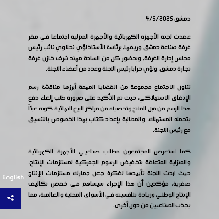
دمشق 4/5/2025
عقدت لجنة الأجهزة الكهربائية والأجهزة المنزلية اجتماعا في مقر
غرفة صناعة دمشق وريفها، برئاسة الأستاذ لؤي نحلاوي نائب رئيس
مجلس إدارة الغرفة، وبحضور كل من السادة مهند شرف خازن غرفة
تجارة دمشق، ولؤي حرابا رئيس اللجنة وعدد من أعضاء اللجنة.
تناول الاجتماع مجموعة من القضايا المهمة أبرزها مناقشة رسم
الإنفاق الاستهلاكي، حيث تم التأكيد على ضرورة طلب إلغاء دفع
هذا الرسم من قبل المنتج وتحصيله من مراكز البيع النهائية كونه عبئاً
يتحمله المستهلك، والمطالبة بإعداد كتاب بهذا الخصوص بالتنسيق
مع رئيس اللجنة.
كما استعرض المجتمعون مطالب صناعيي الأجهزة الكهربائية
والمنزلية المتعلقة بتخفيض الرسوم الجمركية لمستلزمات الإنتاج،
حيث ابدت اللجنة تأييدها لفكرة جعل جمارك مستلزمات الإنتاج
English
صفرية، مؤكدين أن هذا الإجراء سيساهم في خفض تكاليف
الإنتاج الوطني وزيادة تنافسيته في الأسواق المحلية والعالمية، مما
يجذب الصناعيين من دول أخرى.