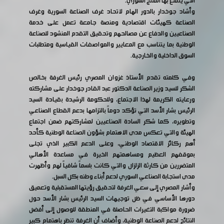
التي يتمتع بها المنتج السوري.
وأشاد جوخدار بالدور الهام لاتحاد غرف الصناعة السورية وغرف
الصناعة كهيئات اقتصادية ومنصة جامعة تعمل على خدمة
الصناعيين والدفاع عن مصالحهم وتحقيق التقدم المنشود للصناعة
الوطنية بما يتناسب مع المعايير والمواصفات القياسية ومتطلبات
السوق الداخلية والخارجية.
وفي كلمته تقدم الأستاذ غزوان المصري رئيس الغرفة بخالص
الشكر للسيد وزير الصناعة الدكتور عبد القادر جوخدار على مشاركته
ورعايته الكريمة لهذا الاجتماع، وللحكومة الرشيدة بقيادة السيد
الرئيس بشار الأسد التي تؤكد دوماً بالتزامها بدعم القطاع الصناعي
وتطويره، كما شكر السادة الصناعيين لمشاركتهم ضمن اجتماع
الهيئة والتي تعكس مدى الاهتمام بشؤون الصناعة الوطنية كأحد
أهم ركائز الاقتصاد الوطني، وعلى الدعم الكبير الذي تجلى
بموقفهم العظيم ومساهمتهم الخيرة في مساعدة الأهالي
المتضررين من كارثة الزلزال والتي كانت بلسماً شافياً لهم وأظهرت
مدى استجابة الصناعي السوري لدعم أبناء وطنه بكل السبل.
وأشار المصري إلى سعي الغرفة لتحقيق رؤيتها المستقبلية وتعميق
دورها الأساسي في ظل توجيهات السيد الرئيس بشار الأسد حول
ضرورة مواكبة التغيرات الحاصلة في المنطقة للوصول إلى أفضل
النتائج لدعم الصناعة الوطنية، وأضاف أن الغرفة تنظر باهتمام كبير