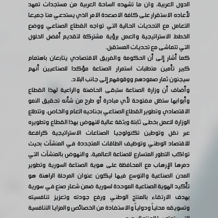
الدول العربية، وان ما تشهده الساحة العربية من مستجدات تمهد
لأعاده الاستقرار على كافة الاصعدة الامر الذي يستدعي منا جميعا
التعامل مع التحديات الحالية التي تواجه القطاع الصناعي ووضع
الخطط الاستراتيجية والعمل برؤية مشتركة لتقديم أفضل الحلول
التي تتماشى مع تحديات المستقبل.
كما أشار إلى أن الحكومة والفريق الاقتصادي يتابعان باهتمام
كبير تأمين متطلبات استمرار الصناعة مؤكدا للصناعيين أنهم
سيجنون ثمار صمودهم ووقوفهم إلى جانب البلاد.
وأضاف أن وزارة الصناعة ستبقى الحاضنة والراعية لهذا القطاع
وأبوابها ستظل مفتوحة لأي مبادرة أو طرح من شأنه تحقيق النمو
الاقتصادي وتطوير القطاع الصناعي بجناحيه العام والخاص، وتتطلع
الوزارة للعمل بخطى ثابتة وبثقة عالية للنهوض بهذا القطاع وتطويره
عبر نقل وتوطين تكنولوجيا الصناعات الاستراتيجية كرافعة
للاقتصاد الوطني وتوظيف الطاقات المتجددة في المنشآت بحيث
تواكب التطور المتسارع للصناعة العالمية، والنهوض بالمنشآت التي
دمرها الإرهاب مع المحافظة على هوية الصناعة السورية وتطوير
المدن الصناعية والتوسع فيها ليكون عنوان المرحلة الراهنة هو
تأكيد الهوية الصناعية الموحدة لسورية ضمن شعار صنع في سورية
بهدف الارتقاء بالمنتج الوطني ورفع جودته وتعزيز تنافسيته
وتسويقه محلياً ودولياً والاستفادة من الخصائص والمزايا التنافسية