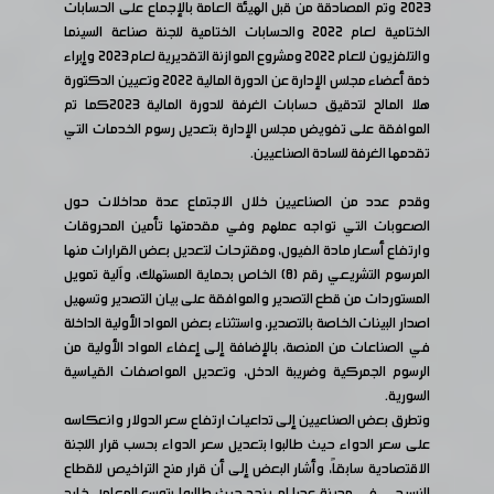
2023 وتم المصادقة من قبل الهيئة العامة بالإجماع على الحسابات
الختامية لعام 2022 والحسابات الختامية للجنة صناعة السينما
والتلفزيون للعام 2022 ومشروع الموازنة التقديرية لعام 2023 وإبراء
ذمة أعضاء مجلس الإدارة عن الدورة المالية 2022 وتعيين الدكتورة
هلا المالح لتدقيق حسابات الغرفة للدورة المالية ٢٠٢3كما تم
الموافقة على تفويض مجلس الإدارة بتعديل رسوم الخدمات التي
تقدمها الغرفة للسادة الصناعيين.
وقدم عدد من الصناعيين خلال الاجتماع عدة مداخلات حول
الصعوبات التي تواجه عملهم وفي مقدمتها تأمين المحروقات
وارتفاع أسعار مادة الفيول، ومقترحات لتعديل بعض القرارات منها
المرسوم التشريعي رقم (٨) الخاص بحماية المستهلك، وآلية تمويل
المستوردات من قطع التصدير والموافقة على بيان التصدير وتسهيل
اصدار البينات الخاصة بالتصدير، واستثناء بعض المواد الأولية الداخلة
في الصناعات من المنصة، بالإضافة إلى إعفاء المواد الأولية من
الرسوم الجمركية وضريبة الدخل، وتعديل المواصفات القياسية
السورية.
وتطرق بعض الصناعيين إلى تداعيات ارتفاع سعر الدولار وانعكاسه
على سعر الدواء حيث طالبوا بتعديل سعر الدواء بحسب قرار اللجنة
الاقتصادية سابقاً، وأشار البعض إلى أن قرار منح التراخيص للقطاع
النسيجي في مدينة عدرا لم ينجح حيث طالبوا بتوسع المعامل خارج