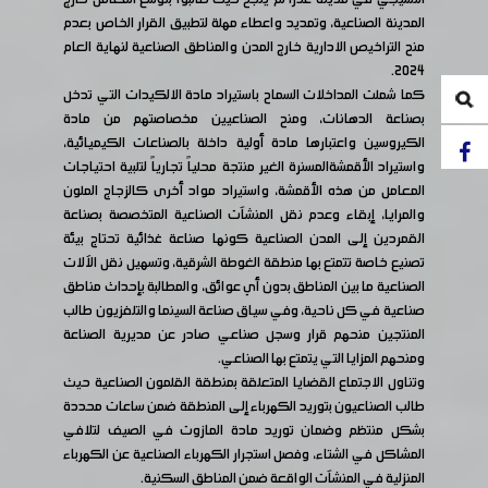
المدينة الصناعية، وتمديد واعطاء مهلة لتطبيق القرار الخاص بعدم
منح التراخيص الادارية خارج المدن والمناطق الصناعية لنهاية العام
2024.
كما شملت المداخلات السماح باستيراد مادة الالكيدات التي تدخل
بصناعة الدهانات، ومنح الصناعيين مخصاصتهم من مادة
الكيروسين واعتبارها مادة أولية داخلة بالصناعات الكيميائية،
واستيراد الأقمشةالمسنرة الغير منتجة محلياً تجارياً لتلبية احتياجات
المعامل من هذه الأقمشة، واستيراد مواد أخرى كالزجاج الملون
والمرايا، إبقاء وعدم نقل المنشآت الصناعية المتخصصة بصناعة
القمردين إلى المدن الصناعية كونها صناعة غذائية تحتاج بيئة
تصنيع خاصة تتمتع بها منطقة الغوطة الشرقية، وتسهيل نقل الآلات
الصناعية ما بين المناطق بدون أي عوائق، والمطالبة بإحداث مناطق
صناعية في كل ناحية، وفي سياق صناعة السينما والتلفزيون طالب
المنتجين منحهم قرار وسجل صناعي صادر عن مديرية الصناعة
ومنحهم المزايا التي يتمتع بها الصناعي.
وتناول الاجتماع القضايا المتعلقة بمنطقة القلمون الصناعية حيث
طالب الصناعيون بتوريد الكهرباء إلى المنطقة ضمن ساعات محددة
بشكل منتظم وضمان توريد مادة المازوت في الصيف لتلافي
المشاكل في الشتاء، وفصل استجرار الكهرباء الصناعية عن الكهرباء
المنزلية في المنشآت الواقعة ضمن المناطق السكنية.