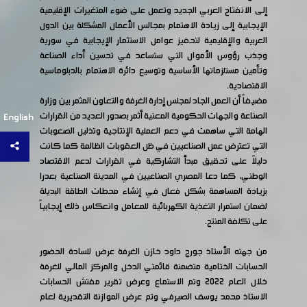
إلى الانفتاح العربي الجديد وتعمل على ضوء المتغيرات الإقليمية
الإيجابية إلى زيادة الاهتمام بمجالس الأعمال المشكلة بين الدول
العربية والإقليمية لتحفيز عوامل الاستثمار الإيجابية في سورية
وجذب رؤوس الأموال التي ستساعد في تحسين أداء الصناعة
وتأمين مستلزماتها الأساسية وتوسيع دائرة الاهتمام بالدبلوماسية
الاقتصادية.
مضيفاً أن العمل الجاد لمجلس إدارة الغرفة والتعاون المثمر بين وزارة
الصناعة والجهات الحكومية المعنية أثمر بصدور العديد من القرارات
English
الهامة التي ساهمت في دعم العملية الإنتاجية وتذليل الصعوبات
التي تعترض عمل الصناعيين في ظل العقوبات الظالمة كما كانت
دليلاً على تحقيق مبدأ التشاركية في القرارات لدعم الاقتصاد
الوطني، كما دعا المصري الصناعيين في المدينة الصناعية بعدرا
بزيادة المساهمة بشكل فعال في إنشاء محطات الطاقة البديلة
لضمان استمرار التغذية الكهربائية للمعامل وانعكاس ذلك إيجابياً
على تكلفة المنتج.
من جهته الأستاذ جورج داود خازن الغرفة عرض للسادة الحضور
الحسابات الختامية متضمنة قائمتي الدخل والمركز المالي للغرفة
خلال العام 2022 وتم الاستماع وعرض تقرير مفتش الحسابات
الاستاذ محمد يوسف الصيرفي وتم عرض الموازنة التقديرية لعام