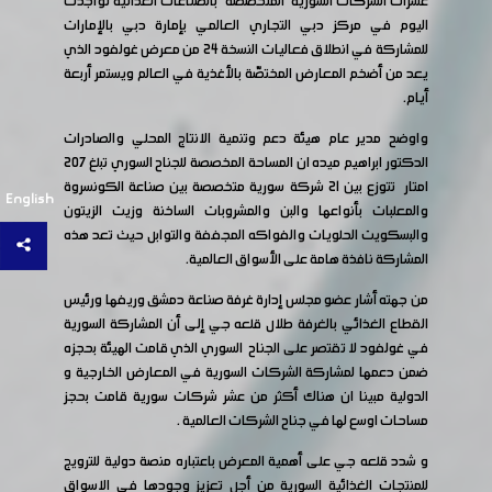
عشرات الشركات السورية المتخصصة بالصناعات الغذائية تواجدت
اليوم في مركز دبي التجاري العالمي بإمارة دبي بالإمارات
للمشاركة في انطلاق فعاليات النسخة 24 من معرض غولفود الذي
يعد من أضخم المعارض المختصّة بالأغذية في العالم ويستمر أربعة
أيام.
واوضح مدير عام هيئة دعم وتنمية الانتاج المحلي والصادرات
الدكتور ابراهيم ميده ان المساحة المخصصة للجناح السوري تبلغ 207
امتار تتوزع بين 21 شركة سورية متخصصة بين صناعة الكونسروة
English
والمعلبات بأنواعها والبن والمشروبات الساخنة وزيت الزيتون
والبسكويت الحلويات والفواكه المجففة والتوابل حيث تعد هذه
المشاركة نافذة هامة على الأسواق العالمية.
من جهته أشار عضو مجلس إدارة غرفة صناعة دمشق وريفها ورئيس
القطاع الغذائي بالغرفة طلال قلعه جي إلى أن المشاركة السورية
في غولفود لا تقتصر على الجناح السوري الذي قامت الهيئة بحجزه
ضمن دعمها لمشاركة الشركات السورية في المعارض الخارجية و
الدولية مبينا ان هناك أكثر من عشر شركات سورية قامت بحجز
مساحات اوسع لها في جناح الشركات العالمية .
و شدد قلعه جي على أهمية المعرض باعتباره منصة دولية للترويج
للمنتجات الغذائية السورية من أجل تعزيز وجودها في الاسواق