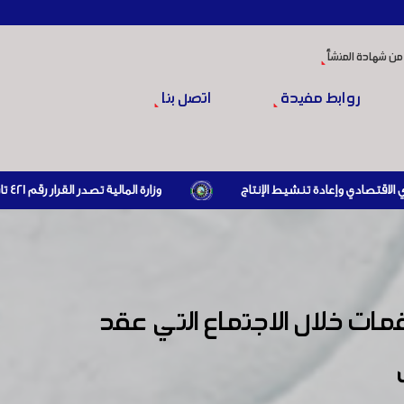
من شهادة المنشأ
روابط مفيدة
اتصل بنا
وزارة المالية تصدر القرار رقم 421 تاريخ 24/3/2026 المتضمن الزام المستوردين بإبراز براءة ذمة مالية سارية صادرة عن الهيئة العامة للضرائب والرسوم أو مديرياتها عند القيام بعمليات الاستيراد
مات خلال الاجتماع التي عقد