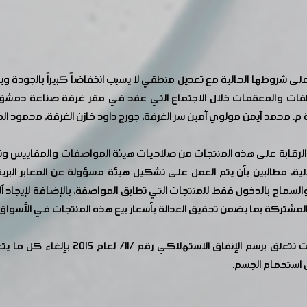
على شروطها الحالية مع تعديل منطقي لا يسبب انخفاضاً كبيراً بالجودة و
منظفات والمعقمات خلال الاجتماع التي عقد في مقر غرفة صناعة دمشق
م. محمد أيمن مولوي أمين سر الغرفة، جورج داود خازن الغرفة، محمود الم
ل الرقابة على هذه المنتجات من صلاحيات هيئة المواصفات والمقاييس و
ية، مطالبين بأن يتم العمل على تشكيل هيئة مسؤولة عن المعابر البرية 
السماح بالدخول فقط للمنتجات التي تطابق المواصفة، بالإضافة لإيجاد آلي
 المشتركة بما يضمن تحقيق العدالة بأسعار بيع هذه المنتجات في الأسواق 
وفي سياق آخر تطرق الاجتماع إلى ضرورة إص
 استحمام الجسم.