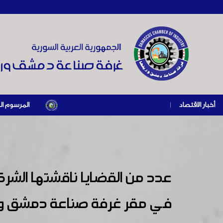
أخبار الاقتصاد
|
المرسوم الرئاسي رقم /69/ لعام 2026 .. دعم ضريبي للمنشآت المتضررة في إطار مسار التعافي الاقتص
عدد من القضايا ناقشتها الشرك
في مقر غرفة صناعة دمشق وريف