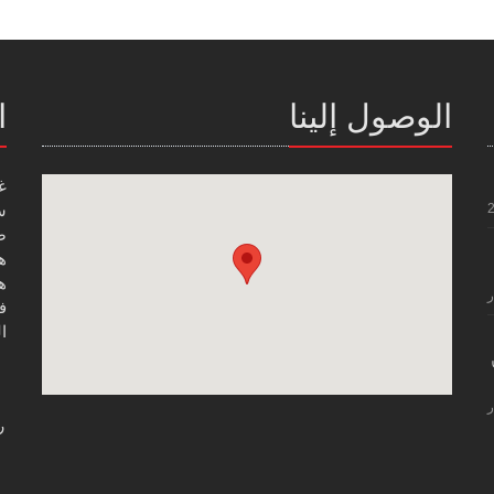
الوصول إلينا
ا
غ
س
صن
هاتف
هاتف
ر
فاك
ال
ر
ر