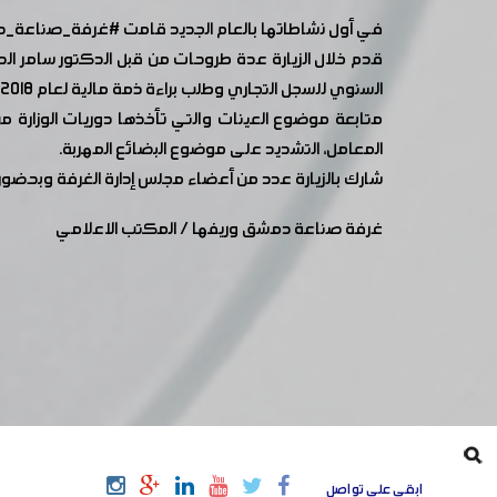
في أول نشاطاتها بالعام الجديد قامت
#غرفة_صناعة_د
قدم خلال الزيارة عدة طروحات من قبل الدكتور سامر ال
السنوي للسجل التجاري وطلب براءة ذمة مالية لعام 2018، بالإضافة لتخفيض رسوم الحصول على سجل تجاري طبق الأصل من الوزارة.
متابعة موضوع العينات والتي تأخذها دوريات الوزارة م
المعامل، التشديد على موضوع البضائع المهربة.
شارك بالزيارة عدد من أعضاء مجلس إدارة الغرفة وبحضور مد
غرفة صناعة دمشق وريفها / المكتب الاعلامي
ابقى على تواصل