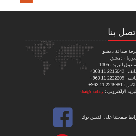
تصل بنا
رفة صناعة دمشق
وريا - دمشق
دوق البريد : 1305
 : 2215042 11 963+
 : 2222205 11 963+
س : 2245981 11 963+
بريد الإلكتروني :
dci@mail.sy
ابط صفحتنا على الفيس بوك