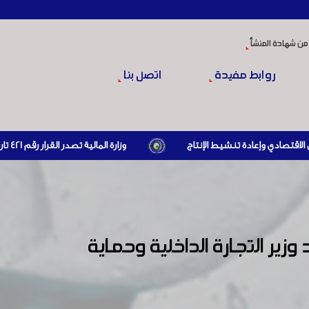
من شهادة المنشأ
روابط مفيدة
اتصل بنا
وزارة المالية تصدر القرار رقم 421 تاريخ 24/3/2026 المتضمن الزام المستوردين بإبراز براءة ذمة مالية سارية صادرة عن الهيئة العامة للضرائب والرسوم أو مديرياتها عند القيام بعمليات الاستيراد
ر التجارة الداخلية وحماية