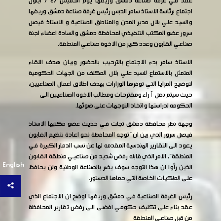
عقد في غرفة صناعة دمشق وريفها يوم الخميس ٢٧ / ايلول
اجتماع برئاسة الاستاذ سامر الدبس رئيس غرفة صناعة دمشق وريفها
والسيد علي بلال مدير المدن والمناطق الصناعية و الاستاذ فيصل
سرور عضو المكتب التنفيذي لمحافظة دمشق والسادة اعضاء لجنة
صناعي القابون وعدد كبير من الاخوة صناعي المنطقة.
الاستاذ سامر بدء الاجتماع بالترحيب بالحضور وبيان هدف اللقاء
المتمثل بالاستماع للسيد علي بلال المكلف من الجهات الحكومية
لتوضيح المزايا التي توفرها الوزارات بهدف اطلاق اعمال الصناعيين،
حيث سيتم نقل ٱراء ومقترحات ومطالب الاخوه الصناعيين الى
الحكومه لدراستها واتخاذ التوجهات على ضوئها.
وجهة نظر محافظة دمشق تجلت في حديث عضو مكتبها الاستاذ
فيصل سرور الذي بين ان "توجه المحافظة نحو اعادة تنظيم القابون
يعود الى التقارير الهندسية المقدمه لها عن نسب الدمار الكبيرة في
المنطقة"، الامر الذي قابله رفض شديد من صناعيي منطقة القابون
English
الذين رأوا ان هذا التوجه سوف يضر بالصناعة الوطنية ولن يحافظ
على الملكيات الخاصة التي حماها الدستور.
رئيس الغرفة الصناعية في دمشق وريفها اوضح ان الاجتماع الذي
عقد بناء على تكليف حكومي افضى الى رفض تقارير المحافظة
من قبل صناعي المنطقة