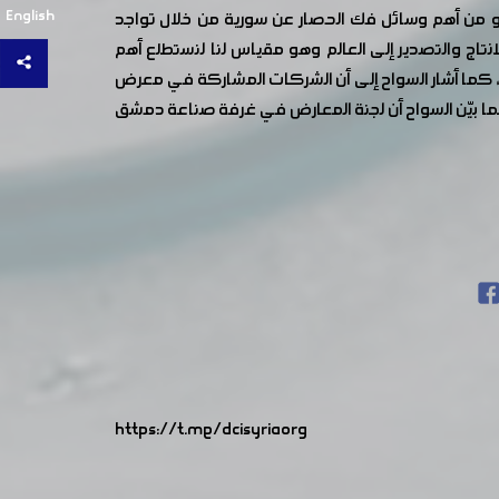
English
و من أهم وسائل فك الحصار عن سورية من خلال تواجد
صريف فائض الانتاج والتصدير إلى العالم وهو مقياس لنا لنستطلع أهم
ج، كما أشار السواح إلى أن الشركات المشاركة في معرض
ما بيّن السواح أن لجنة المعارض في غرفة صناعة دمشق
https://t.me/dcisyriaorg