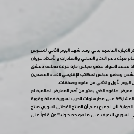
لصناعية السورية المتخصصة بالصناعات الغذائية ومستلزماتها افتتح معرض غلفود 2023 في مركز التجارة العالمية بدبي وقد شهد اليوم الثاني للمعرض
ام هيئة دعم الانتاج المحلي والصادرات والأستاذ غزوان
ستاذ محمد السواح عضو مجلس ادارة غرفة صناعة دمشق
ة الشحن وعضو مجلس المكتب الإقليمي لاتحاد المصدرين
ل اليوم الأول والثاني من عقود وصفقات.
معرض غلفود الذي يعتبر من أهم المعارض العالمية لم
لمشاركة على مدار سنوات الحرب السورية فعالة وقوية
ية لأن الجميع يعلم أن المنتج الغذائي السوري منتج
ي السوري للتعرف على ما هو جديد وليكون قادراً على