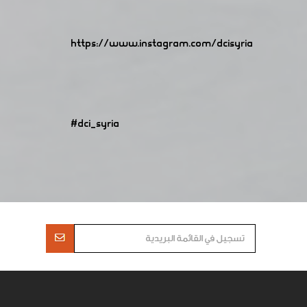
https://www.instagram.com/dcisyria​
#dci_syria