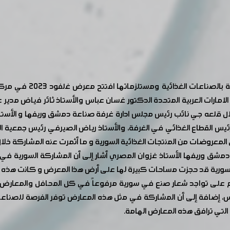
بمشاركة مميزة للشركات ا
لامارات العربية المتحدة الدكتور غسان عباس والأستاذ ثائر فياض مدير ع
 طلال قلعه جي نائب رئيس مجلس ادارة غرفة صناعة دمشق وريفها و الأ
 رئيس القطاع الغذائي في الغرفة، والأستاذ رياض الصيرفي رئيس جمعي
المعروضات من المنتجات الغذائية السورية و ما أثمرت عنه المشاركة خلا
مشق وريفها الأستاذ غزوان المصري أشار إلى أن المشاركة السورية في 
لسورية قد حجزت مساحات كبيرة لها على أرض هذا المعرض و كانت هذه ا
ى تواجد شعار صنع في سورية مرفوعاً في كل المحافل والمعارض الدول
س، إضافة إلى أن المشاركة في مثل هذه المعارض توفر الفرصة للصناع
 التي ترافق هذه المعارض الهامة.