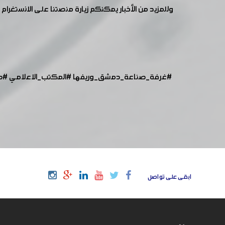
وللمزيد من الأخبار يمكنكم زيارة منصتنا على الانستغرام :
#غرفة_صناعة_دمشق_وريفها
#المكتب_الاعلامي
#ص
ابقى على تواصل