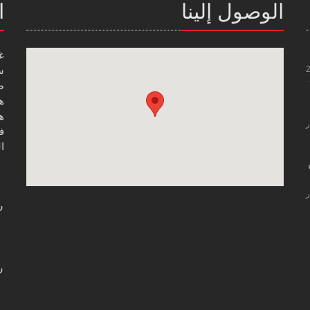
الوصول إلينا
ا
غ
س
صن
هاتف
هاتف
ر
فاك
ال
ر
ر
ر