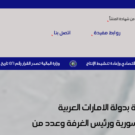
من شهادة المنشأ
روابط مفيدة
اتصل بنا
وزارة المالية تصدر القرار رقم 421 تاريخ 24/3/2026 المتضمن الزام المستوردين بإبراز براءة ذمة مالية سارية صادرة عن الهيئة العامة للضرائب والرسوم أو مديرياتها عند القيام بعمليات الاستيراد
 سفير سورية بدولة الامارات العربية
لسورية ورئيس الغرفة وعدد من