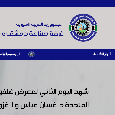
أخبار الاقتصاد
|
المرسوم الرئاسي رقم /69/ لعام 2026 .. دعم ضريبي للمنشآت المتضررة في إطار مسار التعافي الاقتصادي وإعادة تنشيط الإن
المتحدة د. غسان عباس و أ. غز