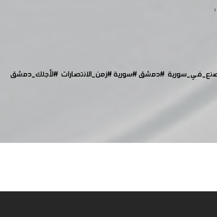
نع_في_سورية
#دمشق
#سورية
#زمن_الانتصارات
#لأجلك_دمشق