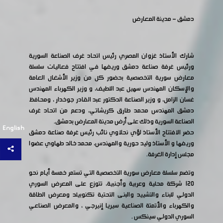
دمشق - مدينة المعارض
شارك الأستاذ غزوان المصري رئيس اتحاد غرف الصناعة السورية
ورئيس غرفة صناعة دمشق وريفها في افتتاح فعاليات سلسلة
معارض سورية التخصصية بحضور كل من وزير الأشغال العامة
والإسكان المهندس سهيل عبد اللطيف، و وزير الكهرباء المهندس
غسان الزامل، و وزير الصناعة الدكتور عبد القادر جوخدار ، ومحافظ
دمشق المهندس محمد طارق كريشاتي، ودعم من اتحاد غرف
الصناعة السورية وذلك على أرض مدينة المعارض بدمشق.
English
حضر الافتتاح الأستاذ لؤي نحلاوي نائب رئيس غرفة صناعة دمشق
وريفها و الأستاذ وليد حورية والمهندس، محمد خالد طهاوي عضوا
مجلس إدارة الغرفة.
وتضم سلسلة معارض سورية التخصصية التي تستمر خمسة أيام نحو
120 شركة محلية وعربية وأجنبية، تتوزع على المعرض السوري
الدولي للبناء والتشييد والبنى التحتية تكنوبيلد ومعرض الطاقة
والكهرباء والأتمتة الصناعية سيريا إنيرجي ، والمعرض الصناعي
السوري الدولي سينكس .