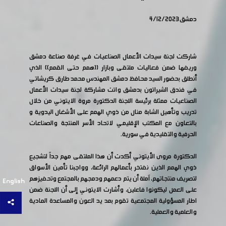
دمشق 4/12/2023
شاركت لجنة سيدات الأعمال الصناعيات في غرفة صناعة دمشق
وريفها ضمن فعاليات ملتقى وبازار ((همم حتى القمم)) الذي
أنطلق بحضور السيد محافظ دمشق المهندس محمد طارق كريشاتي
في فندق الشيراتون بدمشق واتت مشاركة لجنة سيدات الأعمال
الصناعيات ممثلة برئيسة اللجنة الدكتورة مروة الايتوني من خلال
تدريب وتأهيل الشابة منال من ذوي الهمم على الأشغال اليدوية و
بالتعاون مع المكتب الإقليمي لاتحاد الأسر المنتجة والصناعات
الحرفية والتقليدية في سورية.
الدكتورة مروى الأيتوني أكدت أن هذا الملتقى مهم جداً لتشجيع
ذوي الهمم الذين نفتخر بأعمالهم الرائعة، وواجبنا تأمين الأسواق
لتصريف منتجاتهم، آملة أن يتم دعمهم ودمجهم بالمجتمع وتحفيزهم
English
على العمل ليكونوا فاعلين، وأشارت الايتوني إلى أن اللجنة ضمن
اطار المسؤولية المجتمعية تقوم بمد يد العون والمساعدة المادية
والعلمية والعملية.