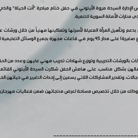
رة السيدة مروة الأيتوني في حفل ختام مبادرة "أنت الحياة" والذي أق
 منارات الأمانة السورية للتنمية.
لمبادرة بتاريخ 25 آذار 2019 والتي تعنى بدعم وتأهيل المرأة المعيلة لأسرتها وتمكينها م
الصابون، كروشيه، حلاقة نسائية، شك النول، إدارة مشاريع صغيرة) على مدار 45 يوم في 
كات بالورشات التدريبية وتوزيع شهادات تدريب مهني عليهن وعدد من الحقا
ن بشكل مناسب. على هامش الحفل شكرت السيدة الأيتوني القائمين على
لمجالات، وتقدير المشاركات اللاتي يسعين إلى إحداث التغيير في حياتهن ال
وذلك من خلال تخصيص مساحة لعرض منتجاتهن ضمن فعاليات مهرجان ال
---------------------------