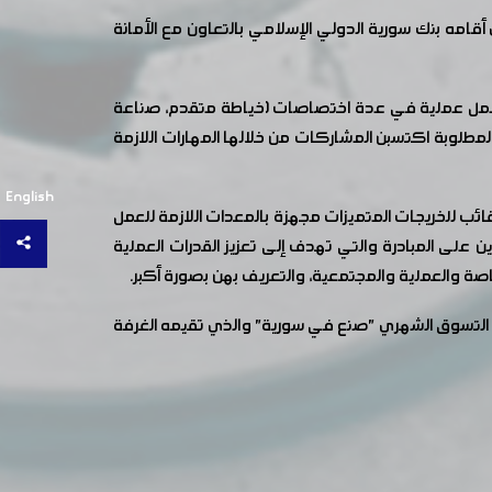
امه بنك سورية الدولي الإسلامي بالتعاون مع الأمانة
هنياً من خلال ورشات عمل عملية في عدة اختصاصات (خياطة متقدم، صناعة
قاعات مجهزة بجميع الوسائل التعليمية المطلوبة اكتسبن المشاركات من خلالها المهارات اللازمة
English
ئب للخريجات المتميزات مجهزة بالمعدات اللازمة للعمل
 المبادرة والتي تهدف إلى تعزيز القدرات العملية
خاصة والعملية والمجتمعية، والتعريف بهن بصورة أكبر.
تسوق الشهري "صنع في سورية" والذي تقيمه الغرفة