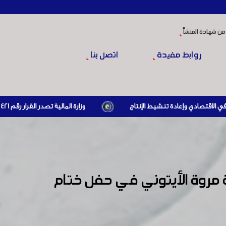
من شهادة المنشأ
روابط مفيدة
اتصل بنا
وزارة المالية تصدر القرار رقم 421 تاريخ 24/3/2026 المتضمن الزام المستوردين بإبراز براءة ذمة مالية سارية صادرة عن الهيئة العامة للضرائب والرسوم أو مديرياتها عند القيام بعمليات الاستيراد
مروة الأيتوني في حفل ختام