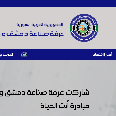
أخبار الاقتصاد
|
المرسوم الرئاسي رقم /69/ لعام 2026 .. دعم ضريبي للمنشآت المتضررة في إطار مسار التعا
شاركت غرفة صناعة دمشق وريف
مبادرة أنت الحياة