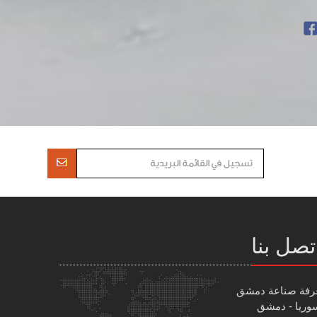
تصل بنا
رفة صناعة دمشق
وريا - دمشق