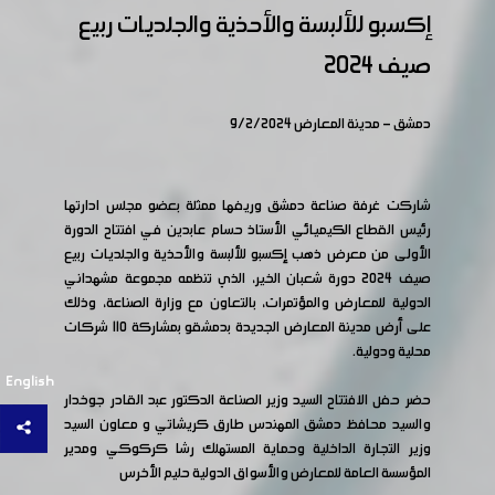
إكسبو للألبسة والأحذية والجلديات ربيع
وقف العمل للمنشات المتضررة نتيجة أعمال النظام البائدة
اعتباراً من 15- 3-2011
وزارة المالية تصدر قرار
صيف 2024
بخصوص تشكيل لجنة للكشف على المنشآت المتضررة
ضرورة تسجيل جميع العمال بالمؤسسة
دمشق - مدينة المعارض 9/2/2024
العامة للتامينات الاجتماعية بأجورهم الحقيقية وبتواريخ
التحاقهم الفعلية بالعمل لديهم
غرفة
صناعة دمشق وريفها تدعو جميع السادة الصناعيين إلى
التعامل بروح إيجابية ومسؤولة مع إجراءات التحصيل
شاركت غرفة صناعة دمشق وريفها ممثلة بعضو مجلس ادارتها
الضريبي، والمبادرة إلى تسوية الالتزامات المستحقة وتقديم
رئيس القطاع الكيميائي الأستاذ حسام عابدين في افتتاح الدورة
بيانات ضريبية صادقة ومقنعة وفق القوانين والأنظمة
الأولى من معرض ذهب إكسبو للألبسة والأحذية والجلديات ربيع
المؤسسة العامة للتأمينات الاجتماعية تعلمنا
صيف 2024 دورة شعبان الخير، الذي تنظمه مجموعة مشهداني
بعدم قبول أي معاملة لصناعي الا اذا أبرز صورة عن تسجيل
الدولية للمعارض والمؤتمرات، بالتعاون مع وزارة الصناعة، وذلك
الغرفة لنفس العام (تطلب لمرة واحدة )
وزارة
على أرض مدينة المعارض الجديدة بدمشقو بمشاركة 110 شركات
الاقتصاد والصناعة تصدر نظام الاستثمار في المدن الصناعية
محلية ودولية.
في سوريا ( رقم 432 تاريخ 18/6/2025 )
English
حضر حفل الافتتاح السيد وزير الصناعة الدكتور عبد القادر جوخدار
والسيد محافظ دمشق المهندس طارق كريشاتي و معاون السيد
وزير التجارة الداخلية وحماية المستهلك رشا كركوكي ومدير
المؤسسة العامة للمعارض والأسواق الدولية حليم الأخرس