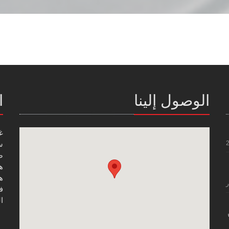
الوصول إلينا
ا
غ
س
صن
هاتف
هاتف
ر
فاك
ال