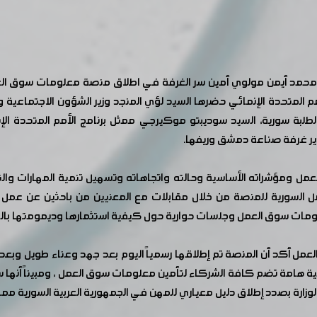
مد أيمن مولوي أمين سر الغرفة في اطلاق منصة معلومات سوق العم
مم المتحدة الإنمائي حضرها السيد لؤي المنجد وزير الشؤون الاجتماعية وال
ي لطلبة سورية، السيد سوديبتو موكيرجي ممثل برنامج الأمم المتحدة ا
مدير غرفة صناعة دمشق وريفها.
ومؤشراته الأساسية وحالته واتجاهاته وتسهيل تنمية المهارات والتدر
ل السورية للمنصة من خلال مقابلات مع المعنيين من باحثين عن عمل 
ات سوق العمل وجلسات حوارية حول كيفية استثمارها وديمومتها بالتك
لعمل أكد أن المنصة تم إطلاقها رسمياً اليوم بعد جهد وعناء طويل وبعد ف
مية هامة تضم كافة الشركاء لتأمين معلومات سوق العمل ، ومبيناً أنها
لوزارة بصدد إطلاق دليل معياري للمهن في الجمهورية العربية السورية