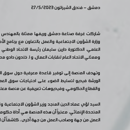
دمشق - فندق الشيراتون 27/5/2023
شاركت غرفة صناعة دمشق وريفها ممثلة بالمهندس مح
وزارة الشؤون الاجتماعية والعمل بالتعاون مع برنامج الأ
العلمي، الدكتورة دارين سليمان رئيسة الاتحاد الوطن
وممثلي الاتحاد العام لنقابات العمال، و ا. خلدون دادو 
وتهدف المنصة إلى توفير قاعدة معرفية حول سوق العمل 
الورشة فيديو لتسليط الضوء على احتياجات سوق العم
والقطاع الحكومي، وفيديوهات تعريفية عن منصة معلوم
السيد لؤي عماد الدين المنجد وزير الشؤون الاجتماعية وا
المتحدة الإنمائي، معتبراً أن هذه المنصة هي أداة حكو
العمل من جهة وصاحب العمل من جهة أخرى ، كاشفاً أن ا