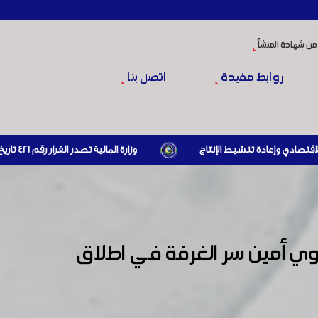
من شهادة المنشأ
روابط مفيدة
اتصل بنا
وزارة المالية تصدر القرار رقم 421 تاريخ 24/3/2026 المتضمن الزام المستوردين بإبراز براءة ذمة مالية سارية صادرة عن الهيئة العامة للضرائب والرسوم أو مديرياتها عند القيام بعمليات الاستيراد
 أمين سر الغرفة في اطلاق