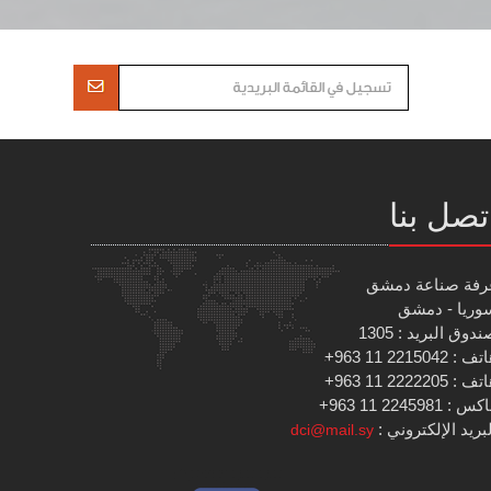
تصل بنا
رفة صناعة دمشق
وريا - دمشق
دوق البريد : 1305
 : 2215042 11 963+
 : 2222205 11 963+
س : 2245981 11 963+
بريد الإلكتروني :
dci@mail.sy