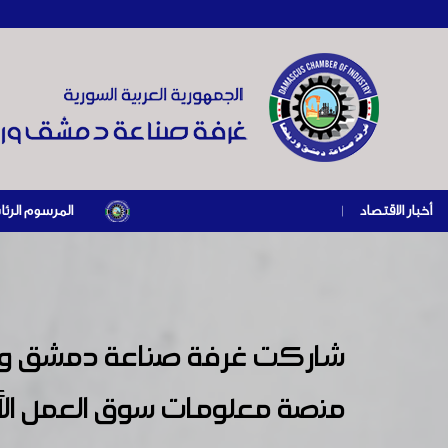
أخبار الاقتصاد
|
المرسوم الرئاسي رقم /69/ لعام 2026 .. دعم ضريبي للمنشآت المتضررة في إطار مسار التعافي الاقتصادي وإعادة تنشيط 
شاركت غرفة صناعة دمشق وريف
منصة معلومات سوق العمل ال