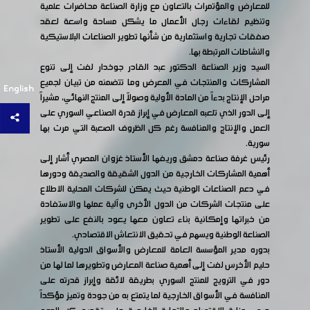
للمعارض والمؤتمرات بالتعاون مع وزارة الصناعة محاضرات علمية
وتنظيم لقاءات رجال الأعمال ما يشكل مساحة واسعة لعقد
صفقات تجارية واستثمارية من شأنها تطوير الصناعات البلاستيكية
والنشاطات المرتبطة بها.
السيد وزير الصناعة الدكتور عبد القادر جوخدار لفت إلى تنوع
المشاركات والمنتجات في المعرض وما تتضمنه من تبيان لجميع
English
مراحل الإنتاج بدءاً من المادة الأولية وصولاً إلى المنتج النهائي، مشيراً
إلى الدور الذي تلعبه المعارض في إبراز قدرة الصناعي السوري على
العمل والإنتاج والمنافسة رغم كل الظروف الصعبة التي مرت بها
سورية.
رئيس غرفة صناعة دمشق وريفها الأستاذ غزوان المصري أشار إلى
أهمية المشاركات الخارجية من الدول الشقيقة والصديقة ودورها
في دعم الصناعات الوطنية حيث يمكن للشركات المحلية الاطلاع
على منتجات الشركات من الدول الأخرى وآلية عملها والاستفادة
من خبراتها وإمكانية بناء تعاون معها يعود بالنفع على تطوير
الصناعة الوطنية ويسهم في تحقيق الانتعاش الاقتصادي.
بدوره مدير المؤسسة العامة للمعارض والأسواق الدولية الأستاذ
حليم الأخرس لفت إلى أهمية صناعة المعارض وتطويرها لما لها من
دور في الترويج للمنتج السوري بطريقة لائقة وإبراز قدرته على
المنافسة في الأسواق الخارجية لما يتمتع به من جودة وتميز مؤكداً