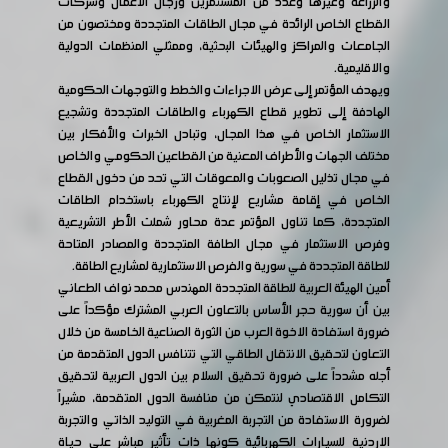
والزراعة وغيرها وعدد من المستثمرين ورجال الأعمال وشركات
القطاع الخاص الرائدة في مجال الطاقات المتجددة ومختصون من
الجامعات والمراكز والهيئات البحثية، وممثلي المنظمات الدولية
والاقليمية.
ويهدف المؤتمر إلى عرض الاجراءات والخطط والتوجهات الحكومية
الهادفة إلى تطوير قطاع الكهرباء والطاقات المتجددة وتشجيع
الاستثمار الخاص في هذا المجال، وتبادل الخبرات والأفكار بين
مختلف الجهات والأطراف المعنية من القطاعين الحكومي والخاص
في مجال تذليل الصعوبات والمعوقات التي تحد من دخول القطاع
الخاص في إقامة مشاريع لإنتاج الكهرباء باستخدام الطاقات
المتجددة، كما تناول المؤتمر عدة محاور شملت الأطر التشريعية
وفرص الاستثمار في مجال الطافة المتجددة والمصادر المتاحة
للطاقة المتجددة في سورية والفرص الاستثمارية لمشاريع الطاقة.
أمين الهيئة العربية للطاقة المتجددة المهندس محمد نواف الطعاني
بين أن سورية حجر الأساس بالتعاون العربي المشترك مؤكداً على
ضرورة استفادة الاخوة العرب من الثورة الصناعية الخامسة من خلال
التعاون لتحقيق الانتقال الطاقي التي تتنافس الدول المتقدمة من
أجله مشدداً على ضرورة تحقيق السلام بين الدول العربية لتحقيق
التكامل الاقتصادي لنتمكن من منافسة الدول المتقدمة، مشيراً
لضرورة الاستفادة من التجربة المغربية في التوليد الذاتي والتجربة
الاردنية للسيارات الكهربائية كونها ذات تأثير مباشر على حياة