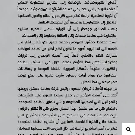
الألواح الكهروضوئية، بالإضافة إلى مشاريع استثمارية لتصنيع
أنصاف النواقل التي تدخل في صناعة الشرائح الكهروضوئية، موضحاً
أن الثورة الصناعية الرابعة تحتم على كل دول العالم والدول الصناعية
الانتقال إلى تكنولوجيا متقدمة أقل استهلاكا للطاقة.
ولفت الدكتور جوخدار إلى أن الوزارة تسعى لتقديم مشاريع
استثمارية في صناعة معدات إنتاج الطاقة وخطوط إنتاج المعدات.
السيد محافظ دمشق المهندس محمد طارق كريشاتي اشار في
كلمته الى اننا اليوم أحوج ما نكون لكم أكبر من لطاقة لمواكبة
مسارات البناء والتطور، لافتاً إلى أهمية الوصول إلى قرارات
ومخرجات تجعل هذا المؤتمر نقطة تحول في الاستثمار بالطاقة
والكهرباء، مشيداً بالأفكار السورية الخلاقة المبدعة والإمكانات
المتوافرة من مواد أولية وموارد بشرية قادرة على صنع نهضة
حقيقية في هذا المجال.
من جهته الأستاذ غزوان المصري رئيس غرفة صناعة دمشق وريفها
أكد على أهمية المؤتمر من خلال تسليط الضوء على التشريعات
والقوانين التي اصدرتها الحكومة والتي تتعلق بالطاقة المتجددة،
وايضاح كل ما هو متعلق بهذا المجال وطرح كل الأفكار والرؤى،
بالإضافة لمساهمته في التشجيع على التشاركية بالمشاريع التي
ستنفذ خلال الفترة القادمة، كما بين أن مشاريع الطاقة المتجددة
تعتبر من أهم المشاريع الرابحة في ظل الظروف التي يعيشها المواطن