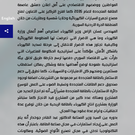
المواطنين ووضعهم الاقتصادي على أمل اعلان دمشق عاصمة
الطاقة المتجددة للعام 2035 كما اقترح التركيز على التعاون لفتح
مصنع تجميع للسيارات الكهربائية وخلايا شمسية وبطاريات من خلال
English
المنطقة الحرة الاردنية السورية.
المهندس غسان الزامل وزير الكهرباء استعرض أهم أعمال وزارة
الكهرباء وما هي الاضرار التي تعرضت لها المنظومة الكهربائية
وكيفية تجاوز هذه الاضرار للانتقال إلى مرحلة تسديد الكهرباء
بالشكل الأمثل، مؤكداً على استراتيجية الحكومة للمتغيرات التي
طرأت على الاقتصاد السوري دفعها لرسم خارطة طريق لخلق بيئة
استراتيجية طموحة لوضع أهدافها بدقة وبشكل يمكن استقطاب
مستثمرين ومنحهم كل الامتيازات والتسهيلات، كما تطرق إلى دعم
الاستثمار بالطاقة المتجددة عبر مجموعة من التشريعات اضافة لوجود
صندوق دعم الطاقات المتجددة وتسليط الضوء على العمل لتوسيع
دائرة الاستثمارات بالطاقة المتجددة مشيراً إلى أنه تم انجاز العديد من
المشاريع وهناك عدد كبير من المشاريع قيد الانجاز كما ستباشر
الوزارة بمشاريع انتاج الكهرباء بالطاقة الريحية من خلال توقيع عدة
اتفاقيات وابرام عدة عقود بهذا المجال.
بدوره بين السيد وزير الصناعة الدكتور عبد القادر جوخدار أنه يتم
العمل على إيجاد استثمارات في مجال صناعة الطاقة، باعتبار أن هذه
التكنولوجيا تدخل في مجال تصنيع الألواح الضوئية، ومكونات