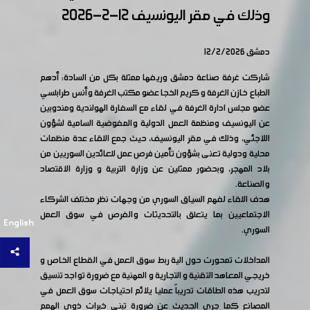
وذلك في مقر اليونسيف 12-2-2026
دمشق 12/2/2026
شاركت غرفة صناعة دمشق وريفها ممثلة بكل من السادة: أدهم
الطباع خازن الغرفة و كريم الخجا عضو مكتب الغرفة وأنس طرابلسي
عضو مجلس ادارة الغرفة في لقاء مع السفارة الهولندية ومندوبين
عن اليونسيف ومنظمة العمل الدولية والمفوضية السامية لشؤون
اللاجئي، وذلك في مقر اليونسيف، حيث جمع اللقاء عدة منظمات
محلية ودولية تعنى بشؤون تأمين فرص عمل للعائدين السوريين من
بلاد المهجر، وبحضور ممثلين عن وزارة التربية و وزارة الاقتصاد
والصناعة.
هدف اللقاء لفهم السياق السوري من وجهات نظر مختلف الشركاء
الاجتماعيين بما يتعلق بالتحديثات والفرص في سوق العمل
English
السوري.
المداخلات تمحورت حول الية ربط سوق العمل في القطاع الخاص و
خريجي المعاهد التقنية و التجارية و المهنية مع ضرورة تواجد تنسيق
لتدريب هذه الطاقات تدريباً عمليا يلائم احتياجات سوق العمل في
المصانع كما جرى الحديث عن ضرورة تبني خبرات ذوي الهمم