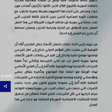
حقوق كافة الأطراف. كما أوضح أن التلمذة الصناعية متجذرة
بثقافتنا السورية كشيوخ الكار الذين كانوا يُخرّجون أصحاب مهن
خبراء وسنعمل على احياء هذا المفهوم بطريقة عصرية تتجاوب مع
متطلبات الثورة الصناعية آخذين بعين الاعتبار كافة التجارب التي
تمت سابقاً في سورية من مختلف الجهات الشريكة في هذا العمل
لضمان عدم الانطلاق من البداية ولدراسة التجارب وضمان استدامة
أي مخرج يتم التوصل إليه لاحقاً.
من جهته رئيس اتحاد نقابات العمال الأستاذ جمال القادري أكد أن
التوصية التي صدرت خلال المؤتمر الدولي تحتاج إلى اطار تشريعي
لوضعها موضع تنفيذ وتحتاج إلى اقرار في برلمانات الدول الأعضاء
ومنها سورية لتصبح جزء من البنى التشريعية وبالتالي تبدأ عملية
الاجراءات التنفيذية لهذه التوصية، كما أشار إلى أن المخرج الأساسي
لهذه الورشة هو اعتماد هذا الموضوع وتأطيره بشكل رسمي
English
ومؤسساتي لإقراره ووضعه موضع التنفيذ ثم ادراجه في التشريعات
العمالية كما أشار إلى مسودة مشروع قانون عمل جديد يناسب
التغيرات التي حصلت في اعقاب الحرب في سورية وهذه القواعد
سيتم ادراجها في كل التشريعات لتصبح نافذة لنتمكن من تحقيق
افادة للفعاليات الاقتصادية السوريةو للعمالبما هو جديد في هذا
المجال.