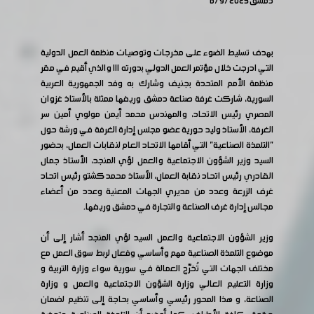
دمشق 6/9/2023
بهدف تسليط الضوء على مخرجات وتوصيات منظمة العمل الدولية
التي ادرجت خلال مؤتمر العمل الدولي بدورته ١١١ والذي أقيم في مقر
منظمة الأمم المتحدة بجنيف وشارك به وفد الجمهورية العربية
السورية، شاركت غرفة صناعة دمشق وريفها ممثلة بالأستاذ غزوان
المصري رئيس الاتحاد، والمهندس محمد أيمن مولوي أمين سر
الغرفة، الأستاذ وليد حورية عضو مجلس إدارة الغرفة في ورشة حول
"التلمذة الصناعية" التي أقامها الاتحاد العام لنقابات العمال، بحضور
السيد وزير الشؤون الاجتماعية والعمل لؤي المنجد، الأستاذ جمال
القادري رئيس اتحاد نقابة العمال، الأستاذ محمد كشتو رئيس اتحاد
غرف الزرعة وعدد من مديري الجهات المعنية وعدد من أعضاء
مجالس إدارة غرف الصناعة والتجارة في دمشق وريفها.
وزير الشؤون الاجتماعية والعمل السيد لؤي المنجد أشار إلى أن
موضوع التلمذة الصناعية مهم وأساسي وفعال لربط سوق العمل مع
مختلف الجهات التي تُخرّج العمالة في سورية سواء وزارة التربية و
وزارة التعليم العالي وزارة الشؤون الاجتماعية والعمل و وزارة
الصناعة، و هذا المحور رئيسي وأساسي بحاجة إلى تنظيم لضمان