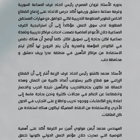
بدوره الأستاذ غزوان المصري رئيس اتحاد غرف الصناعة السورية
وغرفة صناعة دمشق وريفها أكد حرص الاتحاد على إدماج القطاع
الخاص لتطوير المنظومة التدريبية لكي تتوافق مع مهارات المستقبل
المطلوبة لدى سوق العمل، مؤكداً إلى أن استراتيجية الغرف
الصناعية خلال الأعوام الماضية تضمنت احداث مراكز تدريبية وتلمذة
صناعية لكن بحاجة إلى تسويق اكثر، كما أوضح أن هناك نقص
في الكوادر المؤهلة والمدربة وأن يتم الترويج لها أكثر ليتم
الاستفادة من مراكز التأهيل في منطقة عدرا بريف دمشق و
محافظة حلب.
الأستاذ محمد كشتو رئيس اتحاد غرف الزرعة أشار إلى أن القطاع
الزراعي هو قطاع كبير يستوعب أعداد كبيرة من العمال وهذه
العمالة قد تكون بحاجةللتدريب والتأهيل نتيجة الحرب والحصار
وانقطاعنا عن العالم في مجالات كثيرة ونحن بحاجة ماسة إلى
اعادة رفع الكفاءات ووجود تدريب واطلاع على التجارب في الدول
الأخرى والاستفادة من النقاط المضيئة ليكون هناك استفادة من
كل الطاقات.
المهندس محمد أيمن مولوي أمين سر الغرفة أكد على أهمية
التوصية التي صدرت خلال مؤتمر العمل الدولي كونها تتعلق