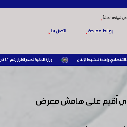
من شهادة المنشأ
روابط مفيدة
اتصل بنا
وزارة المالية تصدر القرار رقم 421 تاريخ 24/3/2026 المتضمن الزام المستوردين بإبراز براءة ذمة مالية سارية صادرة عن الهيئة العامة للضرائب والرسوم أو مديرياتها عند القيام بعمليات الاستيراد
الذي أقيم على هامش معرض