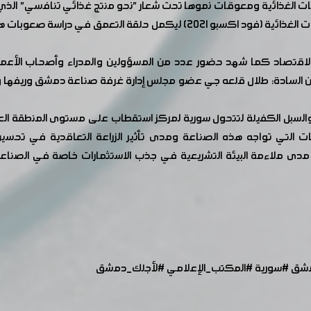
 الغذائية ومعوقات نموها تحت شعار "نحو منتج غذائي تنافسي" الذ
الدولي يأتي انعقاد الملتقى على هامش معرض الصناعات الغذائية (فود اكسبو 1
 والاقتصاد كما شهد حضور عدد من المسؤولين والمدراء وأصحاب الأع
 من السادة: طلال قلعه جي عضو مجلس إدارة غرفة صناعة دمشق وريفها ور
والسبل الكفيلة لتتحول سورية لمركز استقطاب على مستوى المنطقة العر
ات التي تواجه هذه الصناعة ومدى تأثير الزراعة التعاقدية في تحس
لى مدى ملاءمة البيئة التشريعية في جذب الاستثمارات خاصة في الصناع
شق
#سورية
#المكتب_الإعلامي
#لأجلك_دمشق