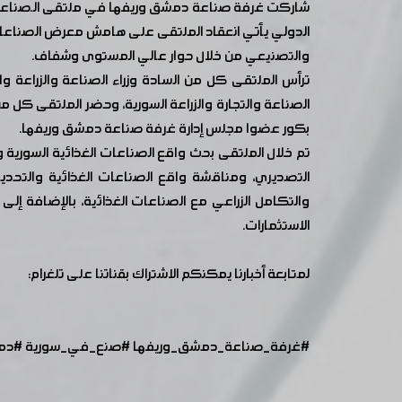
شاركت غرفة صناعة دمشق وريفها في ملتقى الـصناعات
والتصنيعي من خلال حوار عالي المستوى وشفاف.
ترأس الملتقى كل من السادة وزراء الصناعة والزراعة
الصناعة والتجارة والزراعة السورية، وحضر الملتقى كل
بكور عضوا مجلس إدارة غرفة صناعة دمشق وريفها.
تم خلال الملتقى بحث واقع الصناعات الغذائية السورية 
التصديري، ومناقشة واقع الصناعات الغذائية والتحدي
والتكامل الزراعي مع الصناعات الغذائية، بالإضافة إ
الاستثمارات.
لمتابعة أخبارنا يمكنكم الاشتراك بقناتنا على تلغرام:
#غرفة_صناعة_دمشق_وريفها
​​
#صنع_في_سورية
​​
#دم