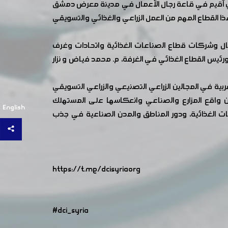
ي أقيم في قاعة رجال الأعمال في مدينة معرض دمشق
202) ليكمل حلقة التعمق في دراسة صعوبات هذا القطاع المهم من العمل الزراعي والغذائي والتسويقي
مال وشركات قطاع الصناعات الغذائية واتحادات وغرف
ئيس القطاع الغذائي في الغرفة، م. محمد فياض و نزار
بية في المجالين الزراعي التصنيعي والزراعي التسويقي
ين واقع المزارع والصناعي وانعكاسها على المستهلك
English
ات الغذائية، ودور المناطق والمدن الصناعية في جذب
https://t.me/dcisyriaorg
#dci_syria