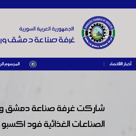
أخبار الاقتصاد
|
المرسوم الرئاسي رقم /69/ لعام 2026 .. دعم ضريبي للمنشآت المتضررة في إطار مسار التعافي الاقتصادي و
شاركت غرفة صناعة دمشق وري
الصناعات الغذائية فود اكسبو