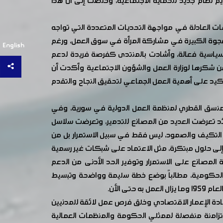
م نظام جديد للحماية الاجتماعية، وخلصت إلى أن هذا
اسات العادلة في مواجهة التحديات المتعددة التي تواجه
ى التعليم، مما يعكس الفجوة الكبيرة في مشاركة المرأة في سوق العمل، ورغم
English
ل سياسية فعالة، وأشادت بالمنتدى كفرصة فريدة لدعم
 عن شكرها لوزارة العمل والشؤون الاجتماعية وأكدت أن
تأكيد على أهمية العمل الجماعي لتحقيق النجاح والتقدم
لمنسق القطري لمنظمة العمل الدولية في سورية، وفي
ئد تعرضت العديد من المصانع للتدمير، وتعرضت سلاسل
لى التكيف والصمود، ليس فقط في سبيل الاستمرار بل من
إلى حلول مبتكرة، مثل الاعتماد على شبكات غير رسمية
ة المصانع على الاستمرار وتوفير الحد الأدنى من الدعم
هات الحكومية، مطالباً بوضع خطة سليمة وواضحة وتبسيط
 الأن.
عادة الإعمار الاقتصادي وخلق فرص عمل لائقة للمدنيين
تزامنة منفصلة لممثلي الحكومة والمنظمات العمالية