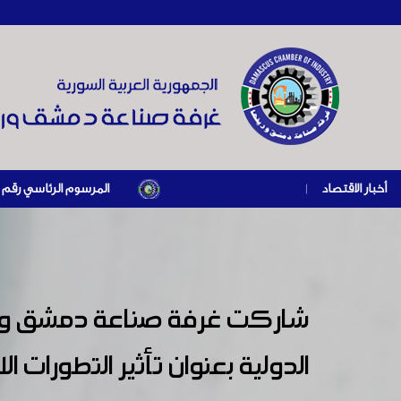
أخبار الاقتصاد
|
المرسوم الرئاسي رقم /69/ لعام 2026 .. دعم ضريبي للمنشآت المتضررة في إطار مسار التعافي الاقتصادي وإعادة تنشيط الإنتاج
شاركت غرفة صناعة دمشق وريفه
الدولية بعنوان تأثير التطورات