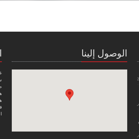
الوصول إلينا
ا
غ
س
صن
هاتف
هاتف
ر
فاك
ال
ر