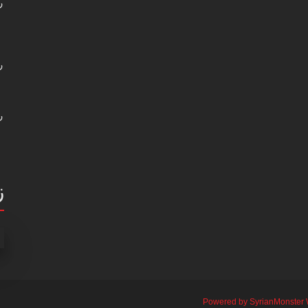
ر
ر
ر
ز
Powered by SyrianMonster 