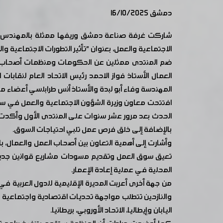
دمشق 16/10/2025
شاركت غرفة صناعة دمشق وريفها ممثلة بالمهندس محمد
الاجتماعية والعمل، بعنوان "تأثير التطورات الاجتماعية 
ضم المنتدى ممثلين عن الحكومات ومنظمات أصحاب العمل 
العمال الأستاذ فواز الاحمد رئيس الاتحاد العام لنقاب
المهندسة وفاء أبو لبدة والأستاذ أنس طرابلسي أعضاء مج
افتتحت معاون وزيرة الشؤون الاجتماعية والعمل في سوري
الحدث بعد مرور عشر سنوات على المنتدى الأول وأكدت زي
بالإضافة إلى خلق فرص عمل تلبي احتياجات السوق.
وأشارت إلى أهمية التعاون بين أصحاب العمل والعمال، بال
تعيق سوق العمل وتقديم مسودات مشاريع قوانين جديدة، 
المحلية في عملية إعادة الإعمار.
من جهة أخرى أعربت المديرة الإقليمية للدول العربية ف
والنازحين تتطلب مواجهة تحديات اقتصادية واجتماعية جد
اليابان وإيطاليا، الاتحاد الأوروبي، بريطانيا.