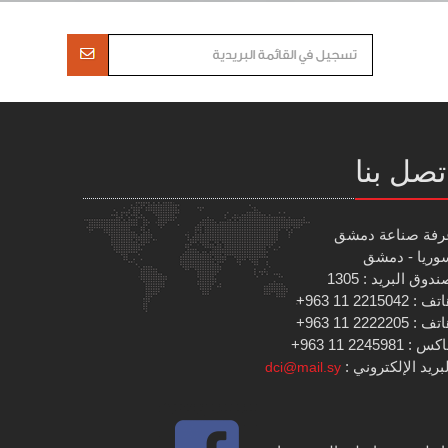
تصل بنا
رفة صناعة دمشق
وريا - دمشق
دوق البريد : 1305
 : 2215042 11 963+
 : 2222205 11 963+
س : 2245981 11 963+
بريد الإلكتروني :
dci@mail.sy