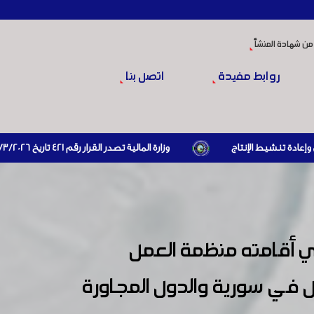
من شهادة المنشأ
روابط مفيدة
اتصل بنا
وزارة المالية تصدر القرار رقم 421 تاريخ 24/3/2026 المتضمن الزام المستوردين بإبراز براءة ذمة مالية سارية صادرة عن الهيئة العامة للضرائب والرسوم أو مديرياتها عند القيام بعمليات الاستيراد
 أقامته منظمة العمل
مل في سورية والدول المجاورة