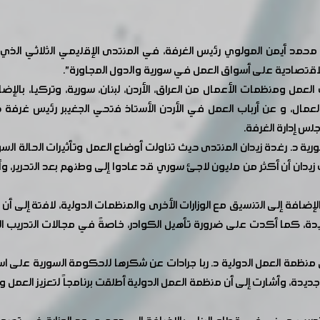
 أيمن المولوي رئيس الغرفة، في المنتدى الإقليمي الثلاثي الذي أق
والاقتصادية على أسواق العمل في سورية والدول المجاورة".
ومنظمات الأعمال من العراق، الأردن، لبنان، سورية، وتركيا، بالإضا
ات العمال، و عن أرباب العمل في الأردن الأستاذ فتحي الجغيبر رئيس غرف
لس إدارة الغرفة.
ة د. رغدة زيدان المنتدى حيث تناولت أوضاع العمل وتأثيرات الحالة الس
دان أن أكثر من مليون لاجئ سوري قد عادوا إلى وطنهم بعد التحرير، وأن
إضافة إلى التنسيق مع الوزارات الأخرى والمنظمات الدولية، لافتة إلى أن
كما أكدت على ضرورة تأهيل الكوادر، خاصةً في مجالات التدريب المهن
ي منظمة العمل الدولية د. ربا جرادات عن شكرها للحكومة السورية على ا
يدة، وأشارت إلى أن منظمة العمل الدولية أطلقت برنامجاً لتعزيز العمل 