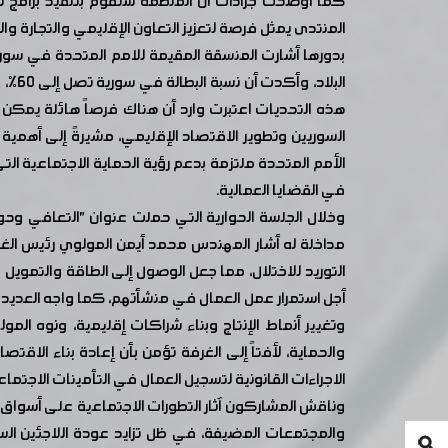
كما أوضحت جرادات أن المنظمة ستقوم بتنفيذ برامج تد
المنتدى يمثل فرصة لتعزيز التعاون الإقليمي والتجارة 
بدورها أشارت المنسقة المقيمة للامم المتحدة في سورية 
البل
هذه التحديات اعتبرت وارد أن هناك فرصاً هائلة يمكن
السوريين وتطوير الاقتصاد الإقليمي، مشيرةً إلى أهمية
الأمم المتحدة ملتزمة بدعم رؤية الحماية الاجتماعية ال
في القضايا العمالية.
وخلال الجلسة الحوارية التي حملت عنوان "التعافي و
مداخلة له أشار المهندس محمد أيمن المولوي رئيس الغ
التوريد للاختلال، مما جعل الوصول إلى الطاقة والتموي
أجل استمرار عمل العمال في منشأتهم، كما واجه العديد
وتغيير أنماط الإنتاج وبناء شراكات إقليمية، ونوه المو
والحماية، لأفتاً إلى الغرفة تؤمن بأن إعادة بناء الا
الاجراءات القانونية لتسجيل العمال في التأمينات الاجتماعية لانشاء ب
وناقش المشاركون آثار التطورات الاجتماعية على أسواق 
والمجتمعات المضيفة، في ظل تزايد عودة اللاجئين ال