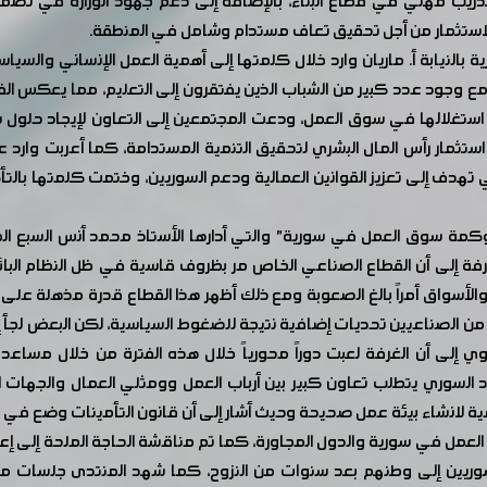
ريب مهني في قطاع البناء، بالإضافة إلى دعم جهود الوزارة في تصمي
والاستثمار من أجل تحقيق تعاف مستدام وشامل في المنطقة.
بالنيابة أ. ماريان وارد خلال كلمتها إلى أهمية العمل الإنساني والسي
اد، وأكدت أن نسبة البطالة في سورية تصل إلى 60%، مع وجود عدد كبير من الشباب الذين يفتقرون إل
 استغلالها في سوق العمل، ودعت المجتمعين إلى التعاون لإيجاد حلو
 استثمار رأس المال البشري لتحقيق التنمية المستدامة، كما أعربت وارد
تي تهدف إلى تعزيز القوانين العمالية ودعم السوريين، وختمت كلمتها بال
حوكمة سوق العمل في سورية" والتي أدارها الأستاذ محمد أنس السبع ا
رفة إلى أن القطاع الصناعي الخاص مر بظروف قاسية في ظل النظام البا
ل والأسواق أمراً بالغ الصعوبة ومع ذلك أظهر هذا القطاع قدرة مذهلة ع
 من الصناعيين تحديات إضافية نتيجة للضغوط السياسية، لكن البعض لجأ 
لوي إلى أن الغرفة لعبت دوراً محورياً خلال هذه الفترة من خلال مساعد
قتصاد السوري يتطلب تعاون كبير بين أرباب العمل وومثلي العمال والج
يئة عمل صحيحة وحيث أشار إلى أن قانون التأمينات وضع في العام 1959 وما يزال العمل به حتى
العمل في سورية والدول المجاورة، كما تم مناقشة الحاجة الملحة إلى إ
سوريين إلى وطنهم بعد سنوات من النزوح، كما شهد المنتدى جلسات م