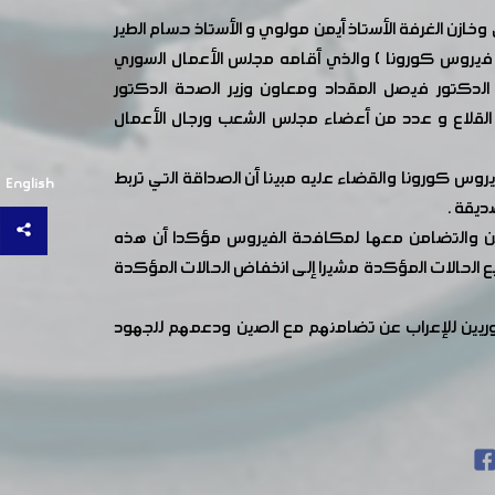
ازن الغرفة الأستاذ أيمن مولوي و الأستاذ حسام الطير
 فيروس كورونا ) والذي أقامه مجلس الأعمال السوري
لدكتور فيصل المقداد ومعاون وزير الصحة الدكتور
القلاع و عدد من أعضاء مجلس الشعب ورجال الأعمال
روس كورونا والقضاء عليه مبينا أن الصداقة التي تربط
English
ديقة .
ن والتضامن معها لمكافحة الفيروس مؤكدا أن هذه
يع الحالات المؤكدة مشيرا إلى انخفاض الحالات المؤكدة
وريين للإعراب عن تضامنهم مع الصين ودعمهم للجهود