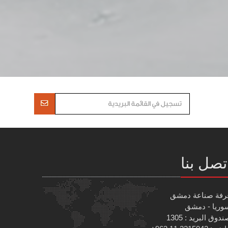
تصل بنا
رفة صناعة دمشق
وريا - دمشق
دوق البريد : 1305