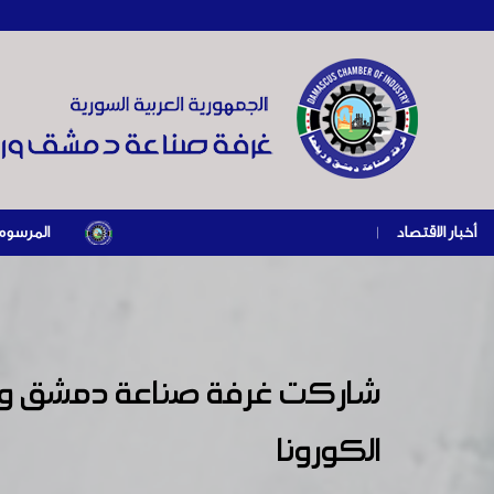
أخبار الاقتصاد
|
المرسوم الرئاسي رقم /69/ لعام 2026 .. دعم ضريبي للمنشآت المتضررة في إطار مسار 
شاركت غرفة صناعة دمشق وريف
الكورونا