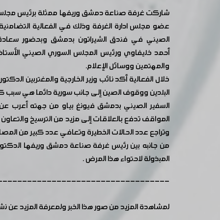
شاركت غرفة صناعة دمشق وريفها ممثلة برئيس مجلس ادارت
عضو مجلس ادارة الغرفة وذلك في الفعالية التضامنية
الصيني في فندق الشيراتون بدمشق وبحضور سعادة ال
أحمد خليفاوي ورئيس المجلس السوري الصيني الأستاذ
والمهتمين ووسائل الإعلام.
خلال الفعالية أكد نائب وزير الخارجية والمغتربين الد
البلدين ووقوف الصين إلى جانب سورية دائما هي سبب كا
السفير الصيني بدمشق فيونغ بياو من جهته أعرب ع
المواقف تدفع بالعلاقات إلى مزيد من الترسيخ والتعاون 
وتراجع عدد الحالات الخطيرة وتعافي عدد كبير من المصاب
من جانبه بين رئيس غرفة صناعة دمشق وريفها الدكتور
المبذولة لاحتواء هذا المرض .
-----------------------------------
لمشاهدة المزيد من صور هذا الخبر ولمعرفة المزيد عن ن