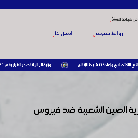
من شهادة المنشأ
روابط مفيدة
اتصل بنا
وزارة المالية تصدر القرار رقم 421 تاريخ 24/3/2026 المتضمن الزام المستوردين بإبراز براءة ذمة مالية سارية صادرة عن الهيئة العامة للضرائب والرسوم أو مديرياتها عند القيام بعمليات الاستيراد
ية الصين الشعبية ضد فيروس