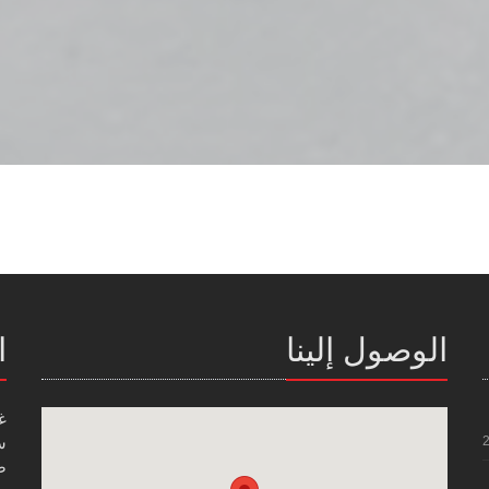
الوصول إلينا
ا
غ
س
صن