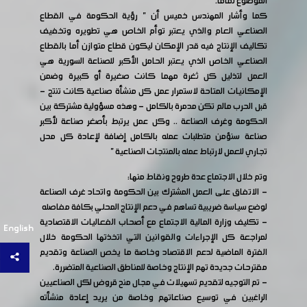
الموضوع تماما.
كما وأشار المهندس خميس أن " رؤية الحكومة في القطاع
الصناعي العام والذي يعتبر توأم الخاص هي تطويره وتخفيف
تكاليف الإنتاج فيه قدر الإمكان ليكون قطاع متوازن أما بالقطاع
الصناعي الخاص الذي يعتبر الحامل الأكبر للصناعة السورية هي
العمل لتذليل كل ثغرة مهما كانت صغيرة أو كبيرة وضمن
الإمكانيات المتاحة لاستمرار عمل كل منشأة صناعية كانت تنتج -
قبل الحرب مالم تكن مدمرة بالكامل - وهذه مسؤولية مشتركة بين
الحكومة وغرف الصناعة .. وكل عمل يرتبط بأصغر صناعة لأكبر
صناعة سنؤمن متطلبات عمله بالكامل إضافة لإعادة كل محل
تجاري للعمل لارتباط عمله بالمنتجات الصناعية "
وتم خلال الاجتماع عدة طروح ونقاط منها:
- الاتفاق على العمل المشترك بين الحكومة واتحاد غرف الصناعة
لوضع سياسة ضريبية تساهم في دعم الإنتاج المحلي بكافة مفاصله
- تكليف وزارة المالية الاجتماع مع أصحاب الفعاليات الاقتصادية
English
لمراجعة كل الإجراءات والقوانين التي اتخذتها الحكومة خلال
الفترة الماضية لدعم الاقتصاد وخاصة ما يخص الصناعة وتقديم
مقترحات جديدة تهم الإنتاج وخاصة للمناطق الصناعية المتضررة.
- تم التوجيه لتقديم تسهيلات في مجال منح قروض لكل الصناعيين
الراغبين في توسيع صناعاتهم وخاصة من يريد إعادة منشأته