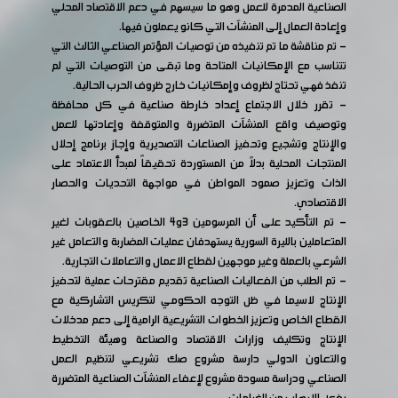
الصناعية المدمرة للعمل وهو ما سيسهم في دعم الاقتصاد المحلي
وإعادة العمال إلى المنشآت التي كانو يعملون فيها.
- تم مناقشة ما تم تنفيذه من توصيات المؤتمر الصناعي الثالث التي
تتناسب مع الإمكانيات المتاحة وما تبقى من التوصيات التي لم
تنفذ فهي تحتاج لظروف وإمكانيات خارج ظروف الحرب الحالية.
- تقرر خلال الاجتماع إعداد خارطة صناعية في كل محافظة
وتوصيف واقع المنشآت المتضررة والمتوقفة وإعادتها للعمل
والإنتاج وتشجيع وتحفيز الصناعات التصديرية وإجاز برنامج إحلال
المنتجات المحلية بدلاً من المستوردة تحقيقاً لمبدأ الاعتماد على
الذات وتعزيز صمود المواطن في مواجهة التحديات والحصار
الاقتصادي.
- تم التأكيد على أن المرسومين 3و4 الخاصين بالعقوبات لغير
المتعاملين بالليرة السورية يستهدفان عمليات المضاربة والتعامل غير
الشرعي بالعملة وغير موجهين لقطاع الاعمال والتعاملات التجارية.
- تم الطلب من الفعاليات الصناعية تقديم مقترحات عملية لتحفيز
الإنتاج لاسيما في ظل التوجه الحكومي لتكريس التشاركية مع
القطاع الخاص وتعزيز الخطوات التشريعية الرامية إلى دعم مدخلات
الإنتاج وتكليف وزارات الاقتصاد والصناعة وهيئة التخطيط
والتعاون الدولي دارسة مشروع صك تشريعي لتنظيم العمل
الصناعي ودراسة مسودة مشروع لإعفاء المنشآت الصناعية المتضررة