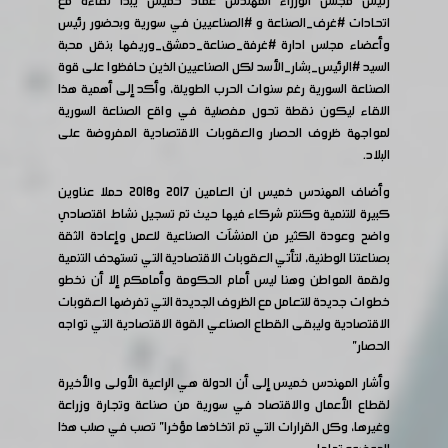
رئيس مجلس الوزراء المهندس عماد خميس يبدأ لقاءه مع
اتحادات
#غرف_الصناعة
و
#الصناعيين
في سورية وبحضور رئيس
وأعضاء مجلس ادارة
#غرفة_صناعة_دمشق_وريفها
بنقل محبة
السيد
#الرئيس_بشار_الأسد
لكل الصناعيين الذين حافظوا على قوة
الصناعة السورية رغم سنوات الحرب الطويلة، وأكد إلى أهمية هذا
اللقاء ليكون نقطة تحول مفصلية في واقع الصناعة السورية
لمواجهة ظروف الحصار والعقوبات الاقتصادية المفروضة على
البلاد.
وأضاف المهندس خميس ان العامين 2017 و2018 حملا عناوين
كبيرة للتنمية وكنتم شركاء فيها حيث تم تسجيل نشاط اقتصادي
واضح وعودة الكثير من المنشآت الصناعية للعمل وإعادة الثقة
بصناعتنا الوطنية، لتأتي العقوبات الاقتصادية التي تستهدف التنمية
ولقمة المواطن وهنا ليس أمام الحكومة وأمامكم إلا أن نخطو
خطوات جديدة للتعامل مع الظروف الجديدة التي تفرضها العقوبات
الاقتصادية وليبقى القطاع الصناعي القوة الاقتصادية التي تواجه
الحصار"
وأشار المهندس خميس إلى أن الدولة هي الراعية الأولى والأخيرة
لقطاع الأعمال والاقتصاد في سورية من صناعة وتجارة وزراعة
وغيرها، وكل القرارات التي تم اتخاذها مؤخرا" تصب في صلب هذا