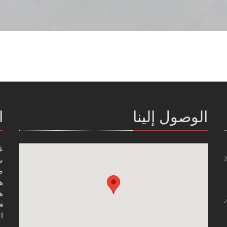
الوصول إلينا
ا
غ
س
صن
هاتف
هاتف
ر
فاك
ال