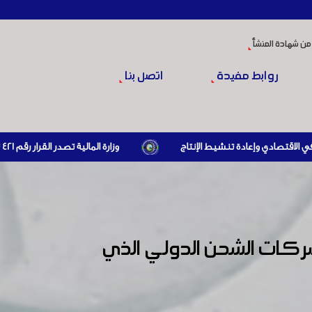
من شهادة المنشأ
روابط مفيدة
اتصل بنا
وزارة المالية تصدر القرار رقم 421 تاريخ 24/3/2026 المتضمن الزام المستوردين بإبراز براءة ذمة مالية سارية صادرة عن الهيئة العامة للضرائب والرسوم أو مديرياتها عند القيام بعمليات الاستيراد
ركات الشحن الدولي الذي