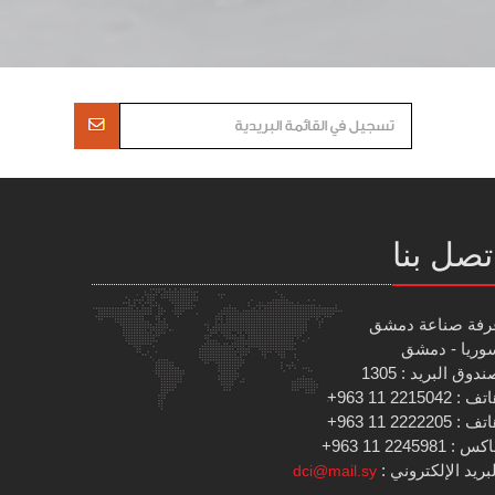
تصل بنا
رفة صناعة دمشق
وريا - دمشق
دوق البريد : 1305
 : 2215042 11 963+
 : 2222205 11 963+
س : 2245981 11 963+
بريد الإلكتروني :
dci@mail.sy