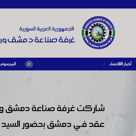
أخبار الاقتصاد
|
المرسوم الرئاسي رقم /69/ لعام 2026 .. دعم ضريبي للمنشآت المتضررة في إطار مسار التعاف
شاركت غرفة صناعة دمشق وريفه
عقد في دمشق بحضور السيد وزي