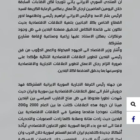
ان المنتدى السوري الايراني يأتي تتويجاً لكل اللقاءات السابقة
خلال اليومين الماضيين لرجال الأعمال يعكس الرعاية الكريمة للسيد
الرئيس بشار الاسد والرئيس الايراني ابراهيم رئيسي وتطلعهما لدور
القطاع الخاص بكلا الجانبين بتنمية العلاقات الاقتصادية بحيث
تكون على قاعدة التكامل لتحقيق مصلحة البلدين في ظل وجود
مرتكزات يمكن الاستناد عليها زراعية وصناعية لإقامة مشاريع
مشتركة.
وأشار وزير الاقتصاد الى الجهود المبذولة والعمل الدؤوب من قبل
رئيسي البلدين لتطوير العلاقات الاقتصادية الثنائية مؤكدا على
ضرورة التزام رجال الاعمال لتطوير العلاقات التجارية والاقتصادية
وتوسيعها بما يحقق المنفعة لكلا البلدين.
من جهته رئيس الغرفة التجارية السورية الايرانية المشتركة فهد
درويش اشار الى عمق العلاقات الاقتصادية بين سورية وايران حيث
شهدت تطورا ملحوظا في ظل مناخ التقارب السياسي بين البلدين
مبينا ان ذروة هذه العلاقات كانت ما بين العام ٢٠٠٠ و٢٠١٠
وكانت نموذجا متقدما ومتميزا في العلاقات الاقتصادية بين
البلدين حيث زادت متانة وصلابة كلما زادت الصعوبات والتحديات
لافتا الى انه مع بدء الازمة السورية تطور التعاون الاقتصادي ليأخذ
أشكالا جديدة كتقديم ايران الدعم المستمر لسورية خلال الحرب وان
لهذا التعاون أثره الإيجابي الملموس خلال العقوبات الامريكية