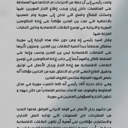
ولفت رئيسي إلى أن جملة من الاجراءات تم اتخاذها منها المصادقة
على المناقصات داخل إيران ويجب إطلاع التجار السوريين عليها
واستثناء البضائع والسلع التي تدخل إلى سورية وتم تضمينها
بالاتفاقية التي تمت بين البلدين مؤكداً على إرادة الحكومتين
السورية والايرانية في توسيع العلاقات الاقتصادية وتذليل العقبات
المترتبة عليها.
وقال السيد رئيسي إنه ومن دون شك هذه الزيارة إلى سورية
ستشكل منعطفاً جيداً لتنمية العلاقات بين البلدين ، وسترون تأثيرها
على النشاطات الاقتصادية ليس بين البلدين وحسب وإنما على
المنطقة ككل والمهم أيضاً إلى جانب إرادة الحكومتين في توسيع
العلاقات الاقتصادية هو إرادة التجار ورجال الأعمال في توثيق
وتطبيق الطابع العملي الذي تم الاتفاق عليه من الجانبين مؤكداً أنه
بفضل الجهود المبذولة ستتحسن الظروف للبلدين.
وفي ختام حديثه أكد رئيسي أنه كما انتصرت سورية في مجال
المقاومة والوقوف ضد الاعداء ستنتصر اقتصادياً من خلال جهود و
تعاون التجار والمسؤولين المعنيين في سورية.
من جانبهم رجال الأعمال في الوفد الايراني المرافق قدموا العديد
من المقترحات لحل الصعوبات التي تواجه العمل التجاري
والاستثماري مؤكدين على أهمية أن تكون العلاقات الاقتصادية