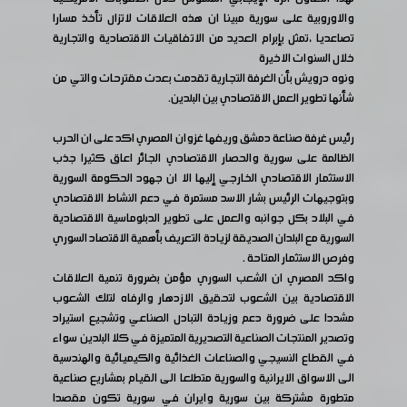
والاوروبية على سورية مبينا ان هذه العلاقات لاتزال تأخذ مسارا
تصاعديا ،تمثل بإبرام العديد من الاتفاقيات الاقتصادية والتجارية
خلال السنوات الاخيرة
ونوه درويش بأن الغرفة التجارية تقدمت بعدت مقترحات والتي من
شأنها تطوير العمل الاقتصادي بين البلدين.
رئيس غرفة صناعة دمشق وريفها غزوان المصري اكد على ان الحرب
الظالمة على سورية والحصار الاقتصادي الجائر اعاق كثيرا جذب
الاستثمار الاقتصادي الخارجي إليها الا ان جهود الحكومة السورية
وبتوجيهات الرئيس بشار الاسد مستمرة في دعم النشاط الاقتصادي
في البلاد بكل جوانبه والعمل على تطوير الدبلوماسية الاقتصادية
السورية مع البلدان الصديقة لزيادة التعريف بأهمية الاقتصاد السوري
وفرص الاستثمار المتاحة .
واكد المصري ان الشعب السوري مؤمن بضرورة تنمية العلاقات
الاقتصادية بين الشعوب لتحقيق الازدهار والرفاه لتلك الشعوب
مشددا على ضرورة دعم وزيادة التبادل الصناعي وتشجيع استيراد
وتصدير المنتجات الصناعية التصديرية المتميزة في كلا البلدين سواء
في القطاع النسيجي والصناعات الغذائية والكيميائية والهندسية
الى الاسواق الايرانية والسورية متطلعا الى القيام بمشاريع صناعية
متطورة مشتركة بين سورية وايران في سورية تكون مقصدا