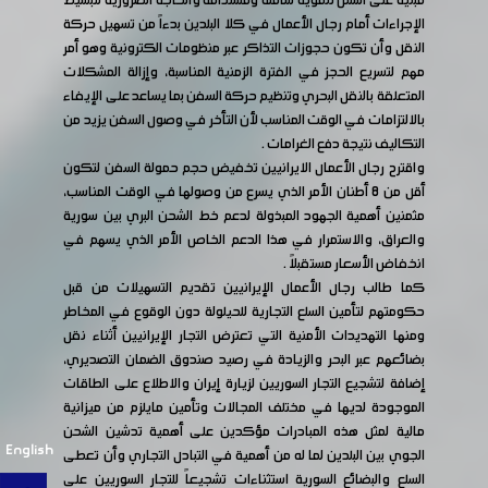
مبنية على أسس تنموية شاملة ومستدامة والحاجة الضرورية لتبسيط
الإجراءات أمام رجال الأعمال في كلا البلدين بدءاً من تسهيل حركة
النقل وأن تكون حجوزات التذاكر عبر منظومات الكترونية وهو أمر
مهم لتسريع الحجز في الفترة الزمنية المناسبة، وإزالة المشكلات
المتعلقة بالنقل البحري وتنظيم حركة السفن بما يساعد على الإيفاء
بالالتزامات في الوقت المناسب لأن التأخر في وصول السفن يزيد من
التكاليف نتيجة دفع الغرامات .
واقترح رجال الأعمال الايرانيين تخفيض حجم حمولة السفن لتكون
أقل من 8 أطنان الأمر الذي يسرع من وصولها في الوقت المناسب،
مثمنين أهمية الجهود المبذولة لدعم خط الشحن البري بين سورية
والعراق، والاستمرار في هذا الدعم الخاص الأمر الذي يسهم في
انخفاض الأسعار مستقبلاً .
كما طالب رجال الأعمال الإيرانيين تقديم التسهيلات من قبل
حكومتهم لتأمين السلع التجارية للحيلولة دون الوقوع في المخاطر
ومنها التهديدات الأمنية التي تعترض التجار الإيرانيين أثناء نقل
بضائعهم عبر البحر والزيادة في رصيد صندوق الضمان التصديري،
إضافة لتشجيع التجار السوريين لزيارة إيران والاطلاع على الطاقات
الموجودة لديها في مختلف المجالات وتأمين مايلزم من ميزانية
مالية لمثل هذه المبادرات مؤكدين على أهمية تدشين الشحن
English
الجوي بين البلدين لما له من أهمية في التبادل التجاري وأن تعطى
السلع والبضائع السورية استثناءات تشجيعاً للتجار السوريين على