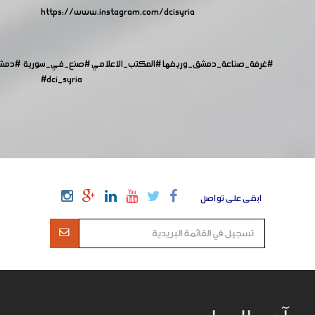
https://www.instagram.com/dcisyria​
#غرفة_صناعة_دمشق_وريفها
#المكتب_الاعلامي
#صنع_في_سورية
#دمش
#dci_syria
ابقى على تواصل