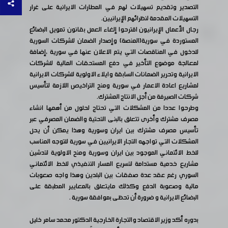
التصدير وتقديم تسهيلات لهم في المطارات الايرانية على غرار
التسهيلات المقدمة لنظرائهم الإيرانيين.
رجال الأعمال الإيرانيون اقترحوا إلغاء العمل بقانون تمويل البضائع
المستوردة في سورية(المنصة) وإصدار الضمان للشركات السورية
للدخول في المناقصات التي يتم الاعلان عنها في سورية ،إضافة
لمعالجة موضوع التأخير في دفع المستحقات المالية للشركات
الايرانية وتحرير الضمانات السابقة وايلاء الاولوية للشركات الايرانية
لمشاريع اعادة الاعمار في سورية ومنح التراخيص اللازمة لتأسيس
شركات الصيرفة من أجل الانتاج المشترك.
وطرحوا عددا من المشكلات التي تحتاج لحلول من أهمها انشاء
مصرف مشترك وأخرى تتعلق بالبنى التحتية والضمان المصرفي عبر
تأسيس مصرف مشترك بين ايران وسورية وهذا يمكن أن يحل
المشكلات التي تواجهه التجار الايرانيين في سورية للتوجه المناسب
للخط الائتماني الموجود بين ايران وسورية ومنح الاولوية لتدشين
مشاريع خدمية مستدامة لتسريع المسار التنفيذي للخط الائتماني
السوري رغم عقد عدة صفقات بين البلدين وهذا واجه صعوبات
مالية وصعوبة الدفع وكذلك مايتعلق بالمعايير المطبقة على
البضائع الايرانية و ضرورة أن تحظى بموافقة سورية .
بدوره أكد وزير الاقتصاد والتجارة الخارجية الدكتور محمد سامر خليل