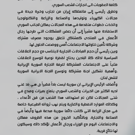
كافة العقوبات الى انجازات للشعب السوري.
وتطرق رئيسي إلى ماتمتلكه إيران من تجارب وخبرة جيدة في
مجالات الكهرباء وتوليدها والصناعة والزراعة والتكنولوجيا
واتخذت خطوات متقدمة في هذه المجالات يمكن للجانب السوري
الاستفادة منها مشيراً إلى أن بعض المشكلات التي طرحها رجال
الأعمال في المنتدى كمشاكل تتعلق يوجود مصرف مشترك
وشركة تأمين تناولتها الاجتماعات أمس ووضعت الحلول لها.
وبين رئيسي أن حجم المبادلات التجارية لايتناسب مع حجم العلاقات
السياسية لذلك كلا البلدين يحتاج لقفزة نوعية لتوسيع العلاقات
مثنياً على الاجتماعات المشتركة لغرفة التجارة السورية الإيرانية
،وأهمية تشكيل لجنة مشتركة وتوسيع اللجنة الايرانية السورية
لتشمل لبنان.
وأضاف الرئيس الإيراني ان سورية ليست بلداً فقيراً بل هي بلد غني
لديه الكثير من الخيرات والشعب السوري يتمتع بميزات ومبدع في
شتى المجالات لكن تم استهداف هذا الشعب من قبل الأعداء ،
وكذلك الموارد النفطية والغازية ويتم نهب ثرواته الطبيعية خاصة
في مجال الزراعة التي كانت دائما سورية مبدعة فيها وأيضاً في
الصناعة والتجارة، وبالتأكيد الخروج من هذه الظروف ممكن
والاجتماعات اليوم مع الوزراء ورجال الأعمال تؤكد ذلك وسيكون
لها نتائج قريبة.