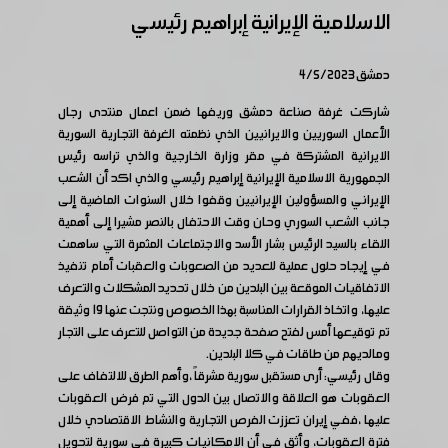
الاسلامية الإيرانية إبراهيم رئيسي
دمشق 4/5/2023
شاركت غرفة صناعة دمشق وريفها ضمن اعمال منتدى رجال
الأعمال السوريين والايرانيين الذي نظمته الغرفة التجارية السورية
الايرانية المشتركة في مقر وزارة الخارجية والذي تراسه رئيس
الجمهورية الاسلامية الإيرانية إبراهيم رئيسي والذي اكد أن الشعب
الإيراني والمسؤولين الإيرانيين وقفوا خلال السنوات الماضية إلى
جانب الشعب السوري وحان وقت الاحتفال بالنصر مشيرا إلى أهمية
اللقاء بالسيد الرئيس بشار الأسد والاجتماعات المثمرة التي ساهمت
في إيجاد حلول عملية للعديد من الصعوبات والعقبات أمام تنفيذ
الاتفاقيات الموقعة بين البلدين من خلال تحديد المشكلات والتعرف
عليها، واتخاذ القرارات المناسبة بهذا الخصوص ونتجت عنها 19 وثيقة
تم توقيعها أمس لفتح صفحة جديدة من التواصل للتعرف على التجار
ومالديهم من طاقات في كلا البلدين.
وقال رئيسي: أرى مستقبل سورية مشرقاً ،وأهم الطرق للالتفاف على
العقوبات هو العلاقة والاتصال بين الدول التي تم فرض العقوبات
عليها ،ففي إيران تعززت الفرص التجارية والنشاط الاقتصادي خلال
فترة العقوبات، وأثق في أن الامكانيات كبيرة في سورية لتحويل