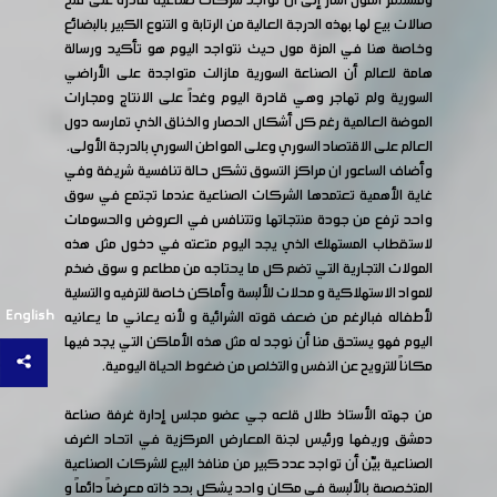
ومستثمر المول أشار إلى أن تواجد شركات صناعية قادرة على فتح
صالات بيع لها بهذه الدرجة العالية من الرتابة و التنوع الكبير بالبضائع
وخاصة هنا في المزة مول حيث نتواجد اليوم هو تأكيد ورسالة
هامة للعالم أن الصناعة السورية مازالت متواجدة على الأراضي
السورية ولم تهاجر وهي قادرة اليوم وغداً على الانتاج ومجارات
الموضة العالمية رغم كل أشكال الحصار والخناق الذي تمارسه دول
العالم على الاقتصاد السوري وعلى المواطن السوري بالدرجة الأولى.
وأضاف الساعور ان مراكز التسوق تشكل حالة تنافسية شريفة وفي
غاية الأهمية تعتمدها الشركات الصناعية عندما تجتمع في سوق
واحد ترفع من جودة منتجاتها وتتنافس في العروض والحسومات
لاستقطاب المستهلك الذي يجد اليوم متعته في دخول مثل هذه
المولات التجارية التي تضم كل ما يحتاجه من مطاعم و سوق ضخم
للمواد الاستهلاكية و محلات للألبسة وأماكن خاصة للترفيه والتسلية
English
لأطفاله فبالرغم من ضعف قوته الشرائية و لأنه يعاني ما يعانيه
اليوم فهو يستحق منا أن نوجد له مثل هذه الأماكن التي يجد فيها
مكاناً للترويح عن النفس والتخلص من ضغوط الحياة اليومية.
من جهته الأستاذ طلال قلعه جي عضو مجلس إدارة غرفة صناعة
دمشق وريفها ورئيس لجنة المعارض المركزية في اتحاد الغرف
الصناعية بيّن أن تواجد عدد كبير من منافذ البيع للشركات الصناعية
المتخصصة بالألبسة في مكان واحد يشكل بحد ذاته معرضاً دائماً و