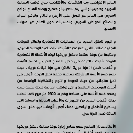
العالم الافتراضي ببث الشائعات والأكاذيب حول توقف الصناعة
السورية وهجرتها والتي يتم تكذيبها وتصحيح بوصلة المتابع للواقع
السوري في العالم عبر العمل على الأرض والانتاج وتوفير المواد
والبضائع للمواطن السوري وللمستهلك حول العالم عبر قنوات
التصدير.
و اليوم تنطلق العديد من الفعاليات الاقتصادية وتفتتح المولات
التجارية صالاتها التي تضم عديد الشركات الصناعية الوطنية الكبرى،
ومتابعة من غرفة صناعة دمشق وريفها لهذه الأنشطة الاقتصادية
المهمة شاركت الغرفة في حفل الافتتاح التجريبي لقسم الألبسة
والألعاب ضمن (( مزة مول)) الكائن في مزة فيلات غربية ، حيث
يضم قسم الألبسة 38 شركة صناعية محلية تحتل الدرجة الأولى في
تميز منتجاتها من حيث الجودة والتنوع والتشكيلة الواسعة من
أحدث الموديلات العالمية والتي تواكب الموضة لحظة بلحظة حيث
يمتدد قسم الألبسة على مساحة وقدرها ٢٣٠٠ متر مربع كما شملت
صالة الألعاب العديد من التجهيزات والألعاب الحديثة والمسلية التي
يستطيع الأطفال واليافعين قضاء أجمل الأوقات فيها خلال تسوق
العائلة ضمن المزة مول.
الأستاذ عدنان الساعور عضو مجلس إدارة غرفة صناعة دمشق وريفها