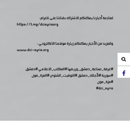
لمتابعة أخبارنا يمكنكم الاشتراك بقناتنا على تلغرام:
https://t.me/dcisyriaorg
وللمزيد من الأخبار يمكنكم زيارة موقعنا الالكتروني :
www.dci-syria.org
#غرفة_صناعة_دمشق_وريفها
#المكتب_الاعلامي
#دمشق
#سورية
#لأجلك_دمشق
#التوقيت_الشتوي
#المزة_مول
#مزة_مول
#dci_syria