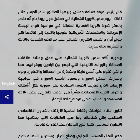
قال رئيس غرفة صناعة دمشق وريفها الدكتور سامر الدبس خلال
لقائه اليوم سفير كوريا الشمالية في دمشق مون يونغ نام أنه نشعر
بالفخر بتجربة كوريا الشمالية المتمثلة في مواجهة قوى الهيمنة
الإمبريالية والمخططات الأمريكية متوجها بالتحية إلى قائدها كم
جونغ أون والشعب الكوري الشمالي على مواقفه الشجاعة والثابتة
والمشرفة تجاه سورية.
وبدوره أكد سفير كوريا الشمالية على عمق ومتانة علاقات
الصداقة والروابط التاريخية التي تجمع بين البلدين ووقوفهما معا
والتي تقوم على أسس متينة ومتجذرة من الصداقة والتعاون، ونوه
بإنجازات الجيش السوري وصمود الشعب السوري في مواجهة
English
الإرهاب الذي تمارسه القوى المعادية على سورية بكل أشكاله
وآخرها الحرب الاقتصادية مشيراً في الوقت ذاته إلى سعي بلاده
للمساهمة والمشاركة في مرحلة إعادة الإعمار.
تناول اللقاء اقتراحات ونقاط اساسية للارتقاء بالتعاون الاقتصادي
الصناعي بكل قطاعاته وما هي المتطلبات التي يحتاجها هذا
التعاون الصناعي، كما اقترح الجانبان عقد لقاءات قادمة.
حضر اللقاء المستشار التجاري وضاح كيال وسكرتير السفارة كيم