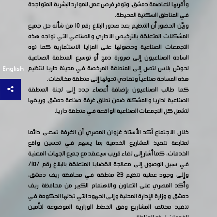
وأقربها للعاصمة دمشق، وتوفر فرص عمل للموارد البشرية المتواجدة
في المناطق السكنية المحيطة.
وبيّن الحضور أن التنظيم بعد صدور البلاغ رقم 10 من شأنه حل جميع
المشكلات المتعلقة بالترخيص الاداري والصناعي التي تواجه هذه
التجمعات الصناعية وحصولها على المزايا الاستثمارية كما نوه
السادة الصناعيون إلى ضرورة دمج أو توسيع المنطقة الصناعية
لحوش بلاس لتصل إلى المنطقة المرخصة في مدينة داريا لتنظيم
English
هذه المساحة صناعياً وتفادي تحولها إلى منطقة مخالفات.
كما طالب الصناعيون بإضافة أعضاء جدد إلى لجنة المنطقة
الصناعية لداريا والمشكلة ضمن نطاق غرفة صناعة دمشق وريفها
لتشمل كل التجمعات الصناعية الواقعة في منطقة داريا.
خلال الاجتماع أكد الأستاذ غزوان المصري أن الغرفة تسعى دائما
لمتابعة تنفيذ المشاريع الخدمية بما يسهم في تحسين واقع
الخدمات، كما أشار إلى لقاء قريب سيعقد مع جميع الجهات المعنية
في سبيل الوصول إلى معالجة القضايا المتعلقة بالبلاغ رقم /10/
وإلى وجود عملية تنظيم 23 منطقة في محافظة ريف دمشق،
وأكد المصري على التعاون والاهتمام الكبير من محافظة ريف
دمشق و وزارة الإدارة المحلية وإلى الجهود التي تبذلها الحكومة في
تنفيذ مختلف المشاريع وفق الخطط الوزارية الموضوعة لتأمين