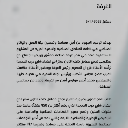
الغرفة
دمشق 5/11/2023
بهدف توحيد الجهود من أجل مصلحة وتحسين بيئة العمل والإنتاج
الصناعي في كافة المناطق الصناعية ولتنفيذ المزيد من المشاريع
الاستثمارية عقد في مقر غرفة صناعة دمشق وريفها اجتماع مع
صناعيي تجمع معامل خلف التاون سنتر (مع امتداد شارع درب الحديد)
ترأسه الأستاذ غزوان المصري رئيس الغرفة وبحضور الأستاذ حكمت
العزب عضو مجلس الشعب ورئيس لجنة التنمية في مدينة داريا،
والمهندس محمد أيمن مولوي أمين سر الغرفة، وعدد من صناعيي
المنطقة.
طالب المجتمعون بضرورة تنظيم تجمع معامل خلف التاون سنتر (مع
امتداد شارع درب الحديد) الذي يضم أكثر من 450 منشأة عاملة منذ
عشرات السنين وتضم جميع القطاعات الصناعية والحاصلة على
التراخيص الإدارية والصناعية اللازمة والتي تعد من أكبر التجمعات
الصناعية المجهزة بالبنية التحتية على مساحة وقدرها 147 هكتار