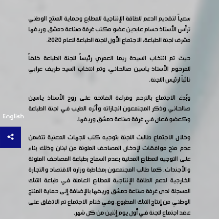
سعياً لتقديم الدعم للطاقة الإنتاجية للمطابع وحماية المنتج الوطني
ترأس الأستاذ حسام عابدين عضو مكتب غرفة صناعة دمشق وريفها
مشرف لجنة الطباعة، الاجتماع الأول للجنة الطباعة للعام 2020.
حيث تم انتخاب السيدة ريما العمري رئيساً للجنة الطباعة خلفاً
للمرحوم الأستاذ ياسين صالحاني، وتم انتخاب السيد طريف عرابي
نائباً لرئيس اللجنة.
وبُدِءَ الاجتماع بالترحم وقراءة الفاتحة على روح الأستاذ ياسين
صالحاني وذكر المجتمعون انجازاته وأثره الطيب في لجنة الطباعة
English
وكعضو فعال في غرفة صناعة دمشق وريفها.
وخلال الاجتماع طالبت اللجنة بتوجيه كتب للجهات المعنية تتضمن
عدم منح موافقات لإدخال المصاحف الملونة من لبنان وذلك بناء
على التوجيه للمطابع المحلية بعدم السماح بطباعة المصاحف الملونة
والأجندات. كما طالب المجتمعون بمخاطبة وزارة الاقتصاد والتجارة
الخارجية لدعم الطاقة الإنتاجية للمطابع العاملة في طباعة التنك
المسجلة لدى غرفة صناعة دمشق وريفها بالإضافة إلى حماية المنتج
الوطني من إنتاج التنك المطبوع. وفي ختام الاجتماع تم الاتفاق على
عقد اجتماع للجنة في أول يوم إثنين من كل شهر.