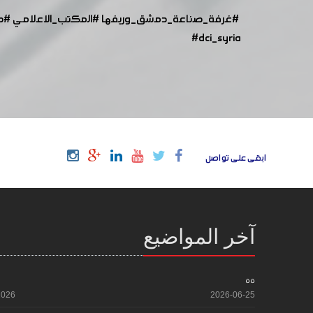
#غرفة_صناعة_دمشق_وريفها
#المكتب_الاعلامي
#ص
#dci_syria
ابقى على تواصل
آخر المواضيع
55
2026
2026-06-25