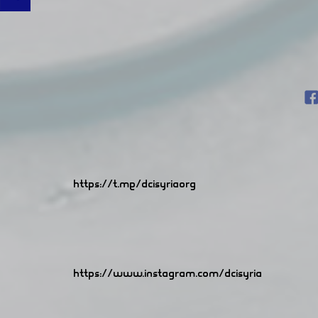
https://t.me/dcisyriaorg
https://www.instagram.com/dcisyria​