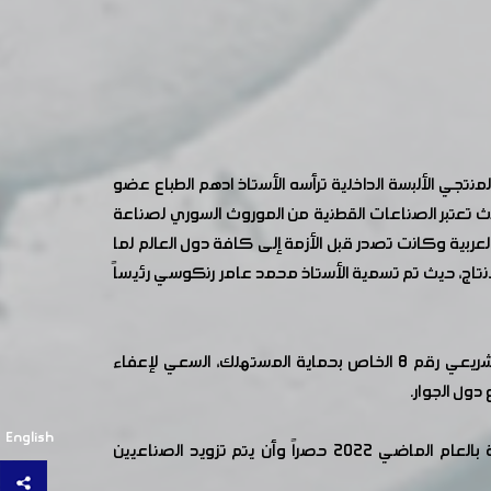
جي الألبسة الداخلية ترأسه الأستاذ ادهم الطباع عضو
 تعتبر الصناعات القطنية من الموروث السوري لصناعة
عربية وكانت تصدر قبل الأزمة إلى كافة دول العالم لما
نتاج، حيث تم تسمية الأستاذ محمد عامر رنكوسي رئيساً
تناول الاجتماع عديد القضايا التي تواجه هذه الصناعة وأهمها تأمين مادة الفيول بسعر التكلفة، ومشروع تعديل المرسوم التشريعي رقم 8 الخاص بحماية المستهلك، السعي لإعفاء
دول الجوار.
English
كما طلب الأخوة الصناعيون الاعفاء من كشف المحروقات عن شهري كانون الثاني وشباط واعتماد محاضر الكشف الخاصة بالعام الماضي 2022 حصراً وأن يتم تزويد الصناعيين