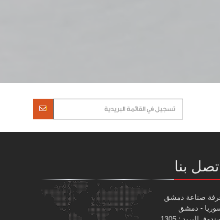
تصل بنا
رفة صناعة دمشق
وريا - دمشق
دوق البريد : 1305