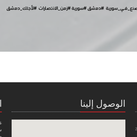
نع_في_سورية
#دمشق
#سورية
#زمن_الانتصارات
#لأجلك_دمشق
الوصول إلينا
ا
غ
س
صن