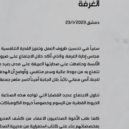
الغرفة
دمشق 23/1/2023
سعياً في تحسين ظروف العمل وتعزيز القدرة التنافسية 
مجلس إدارة الغرفة، والذي أكد خلال الاجتماع على ضر
الألبسة وحافظت على صدارتها العريقة على مدى بعيد حيث 
تتمتع به من جودة عالية وسعر منافس، وأوضح أن الهدف م
للجنة، أنس معاني نائباً، بلال الجاجة أميناً للسر، ماهر جمع
الخيوط القطنية من الرسوم وخصوصاً خيوط الكومباكت الغي
بمخصصاتهم بناء على كتاب استمرارية من مديرية الصناعة 