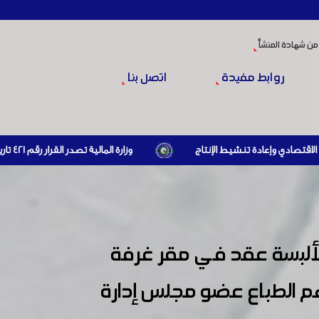
من شهادة المنشأ
روابط مفيدة
اتصل بنا
وزارة المالية تصدر القرار رقم 421 تاريخ 24/3/2026 المتضمن الزام المستوردين بإبراز براءة ذمة مالية سارية صادرة عن الهيئة العامة للضرائب والرسوم أو مديرياتها عند القيام بعمليات الاستيراد
لألبسة عقد في مقر غرفة
هم الطباع عضو مجلس إدارة