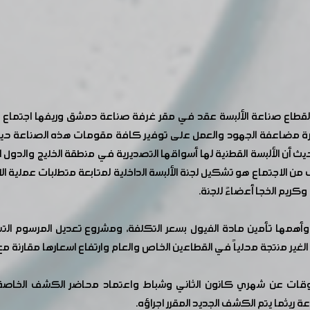
لقطاع صناعة الألبسة عقد في مقر غرفة صناعة دمشق وريفها اجتماع لمنت
ورة مضاعفة الجهود والعمل على توفير كافة مقومات هذه الصناعة حيث
أن الألبسة القطنية لها أسواقها التصديرية في منطقة الخليج والدول ال
ن الاجتماع هو تشكيل لجنة الألبسة الداخلية لمتابعة متطلبات عملية الا
ة وكريم الخجا أعضاءً للجنة.
ر منتجة محلياً في القطاعين الخاص والعام وارتفاع اسعارها مقارنة مع 
ريثما يتم الكشف الجديد المقرر اجراؤه.