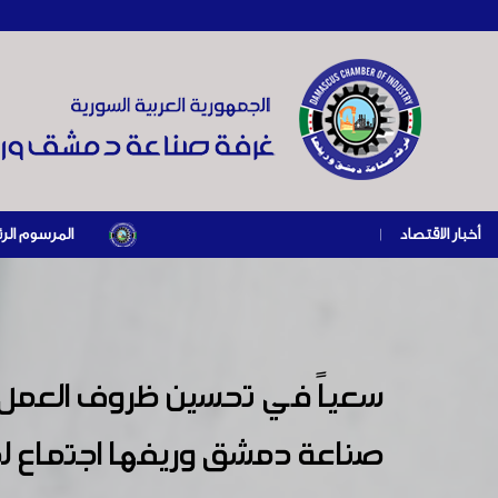
أخبار الاقتصاد
|
المرسوم الرئاسي رقم /69/ لعام 2026 .. دعم ضريبي للمنشآت المتضررة في إطار مسار التعافي الاقتصادي وإعادة تنش
سعياً في تحسين ظروف العمل و
صناعة دمشق وريفها اجتماع لمن