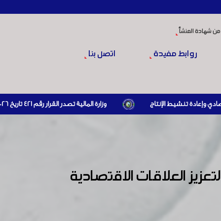
من شهادة المنشأ
روابط مفيدة
اتصل بنا
وزارة المالية تصدر القرار رقم 421 تاريخ 24/3/2026 المتضمن الزام المستوردين بإبراز براءة ذمة مالية سارية صادرة عن الهيئة العامة للضرائب والرسوم أو مديرياتها عند القيام بعمليات الاستيراد
تعزيز العلاقات الاقتصادية