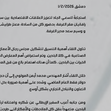
دمشق 1/2/2026
استجابةً للسعي الجاد لتعزيز العلاقات الاقتصادية بي
رافانيان مقر الغرفة، بحضور كل من السادة: معتز طرابيش
و وسيم سعد مدير الغرفة.
تناول اللقاء أهمية التنسيق لتشكيل مجلس رجال الأعمال ا
الصناعية في كلا البلدين، وتم استعراض أهم المعارض ال
الخبرات بين البلدين ، كما أن هناك اهتمام بالغ من قبل ال
دولار فقط العام الماضي، وشدد على أهمية ضرورة بذل الج
التعاون والتبادل التجاري بشكل أوسع.
ومن جانبه أعرب السفير الإيطالي عن شكره وامتنانه ل
البلدين، متعهداً بنقل كل الملاحظات والأفكار التي طر