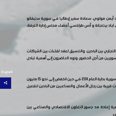
د أيمن مولوي، سعادة سفير إيطاليا في سورية ستيفانو
ياد بيتنجانة و أنس طرابلسي أعضاء مجلس إدارة الغرفة،
لتجاري بين البلدين، والتنسيق لعقد لقاءات بين الشركات
وريين من أجل الحضور، ونوه الحاضرون إلى أهمية تبادل
English
خلال اللقاء أشار المهندس محمد أيمن المولوي إلى أن حجم الصادرات السورية إلى إيطاليا كان يتجاوز المليار دولار سنوياً قبل الثورة السورية بداية العام 2011 في حين انخفض إلى نحو 15 مليون
قريبة بين رجال الأعمال والصناعيين من البلدين لتفعيل
مية إعادة مد جسور التعاون الاقتصادي والصناعي بين
س.