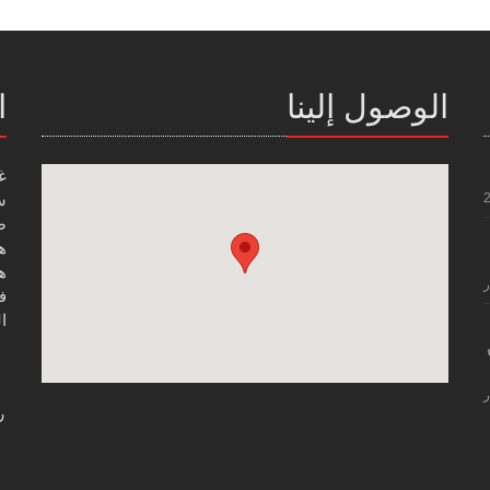
الوصول إلينا
ا
غ
س
صن
هاتف
هاتف
ر
فاك
ال
ر
ر