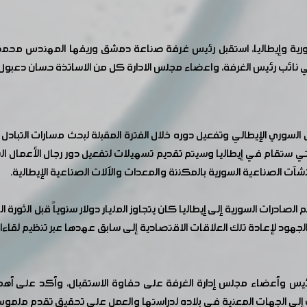
ن سورية وإيطاليا، استقبل رئيس غرفة صناعة دمشق وريفها المهندس محم
ي نائب رئيس الغرفة، واعضاء مجلس الادارة كل من الاساتذة حسان دعبول، ا
لسوري الإيطالي وتفعيل دوره خلال الفترة المقبلة لبحث مسارات التبادل ا
تي ستقام في إيطاليا وسيتم تقديم تسهيلات لتفعيل دور رجال الأعمال الس
منشآت الصناعية السورية بالمكننة والمعدات والآلات الصناعية الإيطالية.
هود لإعادة تلك العلاقات الاقتصادية إلى سابق عهدها عبر تنظيم لقاءات 
رئيس وأعضاء مجلس إدارة الغرفة على حفاوة الاستقبال، وأكد على أه
حت إلى الجهات المعنية في بلاده لدراستها والعمل على تحقيق تقدم ملمو