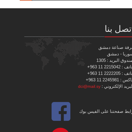
تصل بنا
رفة صناعة دمشق
وريا - دمشق
دوق البريد : 1305
 : 2215042 11 963+
 : 2222205 11 963+
س : 2245981 11 963+
بريد الإلكتروني :
dci@mail.sy
ابط صفحتنا على الفيس بوك