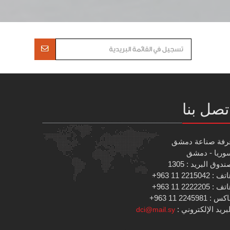
تصل بنا
رفة صناعة دمشق
وريا - دمشق
دوق البريد : 1305
 : 2215042 11 963+
 : 2222205 11 963+
س : 2245981 11 963+
بريد الإلكتروني :
dci@mail.sy