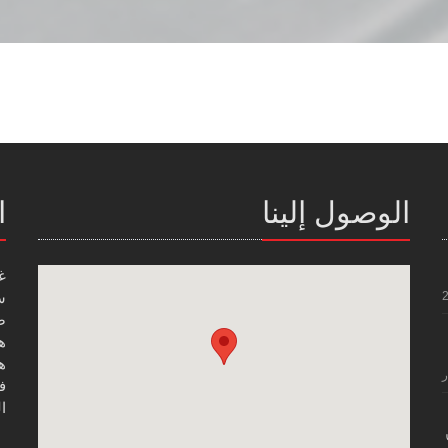
الوصول إلينا
ا
غ
س
صن
هاتف
هاتف
ر
فاك
ال