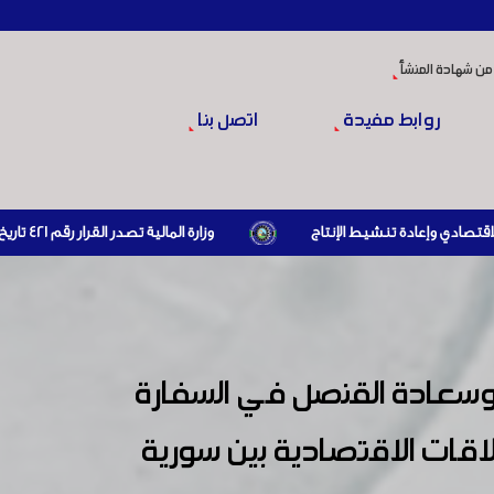
من شهادة المنشأ
روابط مفيدة
اتصل بنا
وزارة المالية تصدر القرار رقم 421 تاريخ 24/3/2026 المتضمن الزام المستوردين بإبراز براءة ذمة مالية سارية صادرة عن الهيئة العامة للضرائب والرسوم أو مديرياتها عند القيام بعمليات الاستيراد
وسعادة القنصل في السفارة
اقات الاقتصادية بين سورية