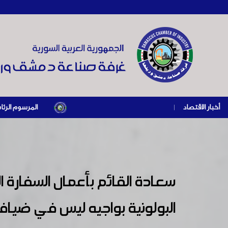
أخبار الاقتصاد
|
المرسوم الرئاسي رقم /69/ لعام 2026 .. دعم ضريبي للمنشآت المتضررة في إطار مسار التعافي الاقتصادي وإعادة تنشيط الإ
سعادة القائم بأعمال السفار
البولونية بواجيه ليس في ضياف