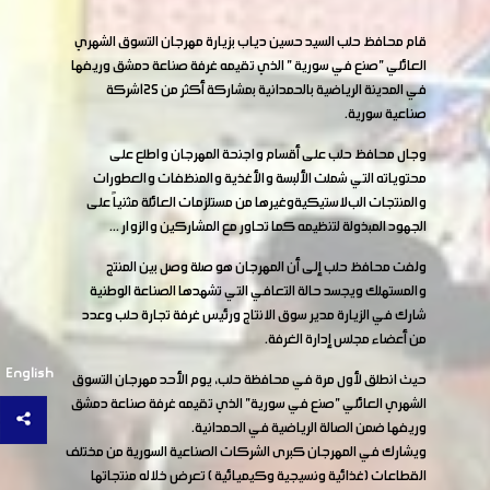
قام محافظ حلب السيد حسين دياب بزيارة مهرجان التسوق الشهري
العائلي "صنع في سورية " الذي تقيمه غرفة صناعة دمشق وريفها
في المدينة الرياضية بالحمدانية بمشاركة أكثر من 125شركة
صناعية سورية.
وجال محافظ حلب على أقسام واجنحة المهرجان واطلع على
محتوياته التي شملت الألبسة والأغذية والمنظفات والعطورات
والمنتجات البﻻستيكيةوغيرها من مستلزمات العائلة مثنياً على
الجهود المبذولة لتنظيمه كما تحاور مع المشاركين والزوار ...
ولفت محافظ حلب إلى أن المهرجان هو صلة وصل بين المنتج
والمستهلك ويجسد حالة التعافي التي تشهدها الصناعة الوطنية
شارك في الزيارة مدير سوق الانتاج ورئيس غرفة تجارة حلب وعدد
من أعضاء مجلس إدارة الغرفة.
English
حيث انطلق لأول مرة في محافظة حلب، يوم الأحد مهرجان التسوق
الشهري العائلي "صنع في سورية" الذي تقيمه غرفة صناعة دمشق
وريفها ضمن الصالة الرياضية في الحمدانية.
ويشارك في المهرجان كبرى الشركات الصناعية السورية من مختلف
القطاعات (غذائية ونسيجية وكيميائية ) تعرض خلاله منتجاتها