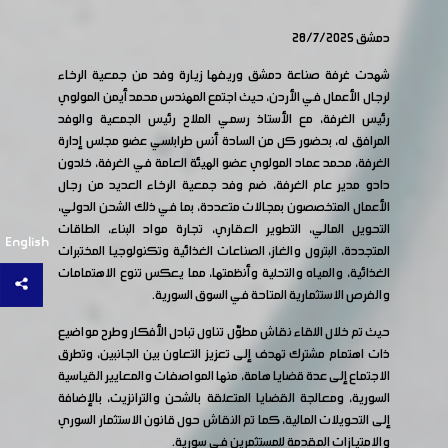
دمشق 28/7/2025
شهدت غرفة صناعة دمشق وريفها زيارة وفد من جمعية الرخاء
لرجال الأعمال في الأردن، حيث اجتمع المهندس محمد أيمن المولوي
رئيس الغرفة، مع الأستاذ رسمي الملاح رئيس الجمعية والوفد
المرافق له، بحضور كل من السادة أنس طرابلسي عضو مجلس إدارة
الغرفة، محمد عماد المولوي عضو الهيئة العامة في الغرفة، خلدون
دادو مدير عام الغرفة، ضم وفد جمعية الرخاء العديد من رجال
الأعمال المتخصصون بمجالات متعددة، بما في ذلك الشحن الدولي،
التحويل المالي، التطوير العقاري، تجارة مواد البناء، الطاقات
English
المتجددة، البترول والغاز، الصناعات الغذائية وتكنولوجيا المختبرات
الغذائية، والمياه والتحلية وأنظمتها، مما يعكس تنوع الاهتمامات
والفرص الاستثمارية المتاحة في السوق السورية.
حيث تم خلال اللقاء نقاش مطوّل تناول تبادل الأفكار وطرح مواضيع
ذات اهتمام مشترك تهدف إلى تعزيز التعاون بين الجانبين، وتطرق
الاجتماع إلى عدة قضايا هامة، منها المواصفات والمعايير القياسية
السورية، ومعالجة القضايا المتعلقة بالشحن والترانزيت، بالإضافة
إلى التحويلات المالية، كما تم النقاش حول قانون الاستثمار السوري
والامتيازات المقدمة للمستثمرين في سورية.