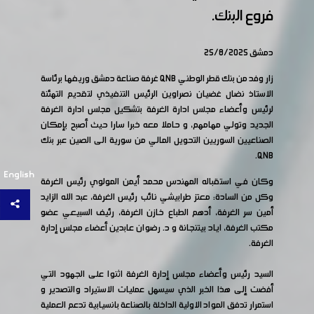
فروع البنك.
دمشق 25/8/2025
زار وفد من بنك قطر الوطني QNB غرفة صناعة دمشق وريفها برئاسة
الاستاذ نضال غضيان نصراوين الرئيس التنفيذي لتقديم التهئنة
لرئيس وأعضاء مجلس ادارة الغرفة بتشكيل مجلس ادارة الغرفة
الجديد وتولي مهامهم، و حاملا معه خبرا سارا حيث أصبح بإمكان
الصناعيين السوريين التحويل المالي من سورية الى الصين عبر بنك
QNB.
English
وكان في استقباله المهندس محمد أيمن المولوي رئيس الغرفة
وكل من السادة: معتز طرابيشي نائب رئيس الغرفة، عبد الله الزايد
أمين سر الغرفة، أدهم الطباع خازن الغرفة، رئيف السبيعي عضو
مكتب الغرفة، اياد بيتنجانة و د. رضوان عابدين أعضاء مجلس إدارة
الغرفة.
السيد رئيس وأعضاء مجلس إدارة الغرفة اثنوا على الجهود التي
أفضت إلى هذا الخبر الذي سيسهل عمليات الاستيراد والتصدير و
استمرار تدفق المواد الاولية الداخلة بالصناعة بانسيابية تدعم العملية