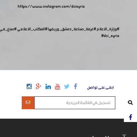
https://www.instagram.com/dcisyria​
#وزارة
_الاعلام
#غرفة_صناعة_دمشق_وريفها
#المكتب_الاعلامي
#صنع_في_
#dci_syria
ابقى على تواصل