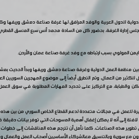
 الدولية للدول العربية والوفد المرافق لها غرفة صناعة دمشق وريفها و
س إدارة الغرفة، بحضور كل من السادة محمد أنس سبع المنسق القطري ل
يمن المولوي بسبب ارتباطه مع وفد غرفة صناعة عمان والأردن.
ون بين منظمة العمل الدولية وغرفة صناعة دمشق وريفها وبدأ الحديث بمشر
ثير من العمال، وتم التطرق أيضاً إلى موضوع المهجرين السوريين الع
 والطبابة، مع التركيز على تحديد المهارات المطلوبة في سوق العمل 
بيرة للعمل في مجالات متعددة لدعم القطاع الخاص السوري من بين هذه ا
 لافتة إلى أنه لا يمكن إغفال أهمية المسوحات التي توفر بيانات دقي
ل تطوير هذه الصناعات، كما نأمل أن تترجم هذه المناقشات إلى خطوا
اون مع سورية وبالتنسيق معالشركاء الأساسيين أصحاب العمل والعمال و