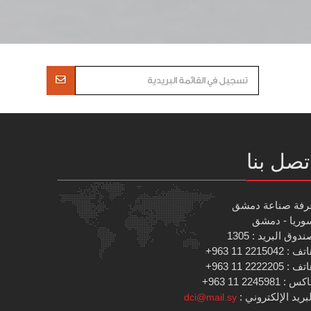
تصل بنا
رفة صناعة دمشق
وريا - دمشق
دوق البريد : 1305
 : 2215042 11 963+
 : 2222205 11 963+
س : 2245981 11 963+
بريد الإلكتروني :
dci@mail.sy