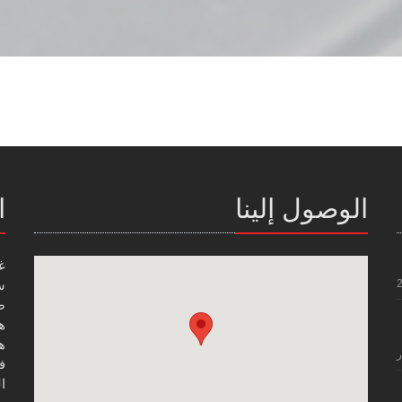
الوصول إلينا
ا
غ
س
صن
هاتف
هاتف
ر
فاك
ال