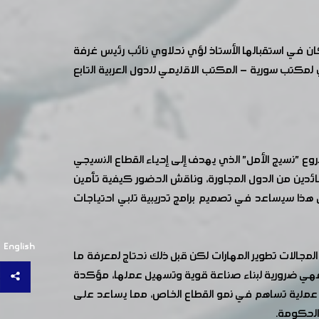
كان في استقبالها الأستاذ لؤي نحلاوي نائب رئيس غرفة
مكتب سورية - المكتب الاقليمي للدول العربية التابع
وع "نسيج الأمل" الذي يهدف إلى إحياء القطاع النسيجي
ائدين من الدول المجاورة، وناقش الحضور كيفية تأمين
هذا سيساعد في تصميم برامج تدريبية تلبي احتياجات
English
لمجالات تطوير المهارات لكن قبل ذلك نحتاج لمعرفة ما
قة فهي ضرورية لبناء صناعة قوية وتسهيل عملها، مؤكدة
ت عملية تساهم في نمو القطاع الخاص، مما يساعد على
الحكومة.