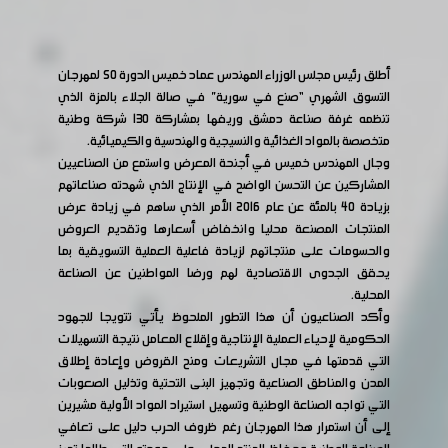
أطلق رئيس مجلس الوزراء المهندس عماد خميس الدورة 50 لمهرجان
التسوق الشهري “صنع في سورية” في صالة الجلاء بالمزة الذي
تنظمه غرفة صناعة دمشق وريفها بمشاركة 130 شركة وطنية
متخصصة بالمواد الغذائية والنسيجية والهندسية والكيميائية.
وجال المهندس خميس في أجنحة المعرض واستمع من الصناعيين
المشاركين عن التحسن الواضح في الإنتاج الذي شهدته صناعاتهم
بزيادة 40 بالمئة عن عام 2016 الأمر الذي ساهم في زيادة عرض
المنتجات المصنعة محليا وانخفاض أسعارها وتقديم العروض
والحسومات على منتجاتهم لزيادة فاعلية العملية التسويقية بما
يحقق الجدوى الاقتصادية لهم ورضا المواطنين عن الصناعة
المحلية.
وأكد الصناعيون أن هذا التطور الملحوظ يأتي تتويجا للجهود
الحكومية لإحياء العملية الإنتاجية وإقلاع المعامل نتيجة التسهيلات
التي قدمتها في مجال التشريعات ومنح القروض وإعادة إطلاق
المدن والمناطق الصناعية وتجهيز البنى التحتية وتذليل الصعوبات
التي تواجه الصناعة الوطنية وتسهيل استيراد المواد الأولية مشيرين
إلى أن استمرار هذا المهرجان رغم ظروف الحرب دليل على تعافي