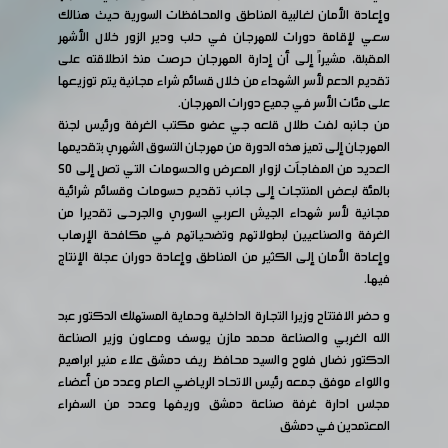
وإعادة الأمان لغالبية المناطق والمحافظات السورية حيث هنالك
سعي لإقامة دورات للمهرجان في حلب ودير الزور خلال الأشهر
المقبلة، مشيراً إلى أن إدارة المهرجان حرصت منذ انطلاقته على
تقديم الدعم لأسر الشهداء من خلال قسائم شراء مجانية يتم توزيعها
على مئات الأسر في جميع دورات المهرجان.
من جانبه لفت طلال قلعه جي عضو مكتب الغرفة ورئيس لجنة
المهرجان إلى تميز هذه الدورة من مهرجان التسوق الشهري بتقديمها
العديد من المفاجآت لزوار المعرض والحسومات التي تصل إلى 50
بالمئة لبعض المنتجات إلى جانب تقديم حسومات وقسائم شرائية
مجانية لأسر شهداء الجيش العربي السوري والجرحى تقديرا من
الغرفة والصناعيين لبطولاتهم وتضحياتهم في مكافحة الإرهاب
وإعادة الأمان إلى الكثير من المناطق وإعادة دوران عجلة الإنتاج
فيها.
و حضر الافتتاح وزيرا التجارة الداخلية وحماية المستهلك الدكتور عبد
الله الغربي والصناعة محمد مازن يوسف ومعاون وزير الصناعة
الدكتور نضال فلوح والسيد محافظ ريف دمشق علاء منير ابراهيم
واللواء موفق جمعه رئيس الاتحاد الرياضي العام وعدد من أعضاء
مجلس ادارة غرفة صناعة دمشق وريفها وعدد من السفراء
المعتمدين في دمشق