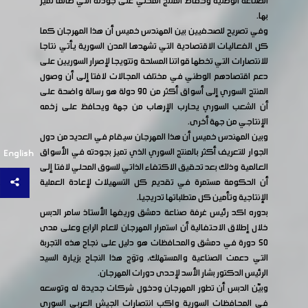
الصناعة الوطنية وحفاظ المنتج المحلي على جودته التي طالما تميز
بها.
وفي تصريح للصحفيين بين المهندس خميس أن هذا المهرجان كما
كل الفعاليات الاقتصادية التي تشهدها المدن السورية يأتي نتاجا
للانتصارات التي تخطها قواتنا المسلحة وتتويجا لإصرار السوريين على
دعم اقتصادهم الوطني في مختلف المجالات لافتا إلى أن وصول
المنتج السوري إلى أسواق أكثر من 90 دولة هو رسالة واضحة على
أن الشعب السوري يحارب الإرهاب من جهة ويحافظ على زخمه
الإنتاجي من جهة أخرى.
وبين المهندس خميس أن هذا المهرجان سيقام في العديد من دول
الجوار للتعريف أكثر بالمنتج السوري الذي تميز بجودته في الأسواق
English
العالمية وذلك بعد تحقيق الاكتفاء الذاتي للسوق المحلي لافتا إلى
أن الحكومة مستمرة في تقديم كل التسهيلات لإعادة العملية
الإنتاجية وتأمين كل متطلباتها تدريجيا.
بدوره اكد رئيس غرفة صناعة دمشق وريفها الأستاذ سامر الدبس
خلال إطلاق الاحتفالية أن استمرار المهرجان للعام الرابع وعلى مدى
50 دورة في دمشق والمحافظات هو دليل على نجاح هذه التجربة
التي دعمت الصناعية والمستهلك، وتوَج هذا النجاح بزيارة السيد
الرئيس الدكتور بشار الأسد لإحدى دورات المهرجان.
وبيّن الدبس أن تطور المهرجان ودخول شركات جديدة له وتوسعه
في المحافظات السورية واكب انتصارات الجيش العربي السوري