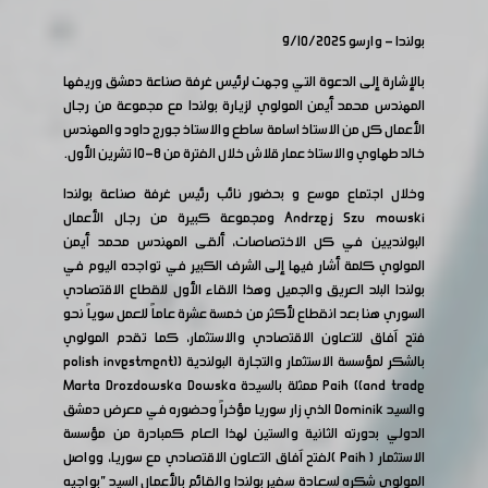
بولندا - وارسو 9/10/2025
بالإشارة إلى الدعوة التي وجهت لرئيس غرفة صناعة دمشق وريفها
المهندس محمد أيمن المولوي لزيارة بولندا مع مجموعة من رجال
الأعمال كل من الاستاذ اسامة ساطع والاستاذ جورج داود والمهندس
خالد طهاوي والاستاذ عمار قلاش خلال الفترة من 8-10 تشرين الأول.
وخلال اجتماع موسع و بحضور نائب رئيس غرفة صناعة بولندا
Andrzej Szu mowski ومجموعة كبيرة من رجال الأعمال
البولنديين في كل الاختصاصات، ألقى المهندس محمد أيمن
المولوي كلمة أشار فيها إلى الشرف الكبير في تواجده اليوم في
بولندا البلد العريق والجميل وهذا اللقاء الأول للقطاع الاقتصادي
السوري هنا بعد انقطاع لأكثر من خمسة عشرة عاماً للعمل سوياً نحو
فتح آفاق للتعاون الاقتصادي والاستثمار، كما تقدم المولوي
بالشكر لمؤسسة الاستثمار والتجارة البولندية ((polish investment
and trade)) Paih ممثلة بالسيدة Marta Drozdowska Dowska
والسيد Dominik الذي زار سوريا مؤخراً وحضوره في معرض دمشق
الدولي بدورته الثانية والستين لهذا العام كمبادرة من مؤسسة
الاستثمار ( Paih )لفتح آفاق التعاون الاقتصادي مع سوريا، وواصل
المولوي شكره لسعادة سفير بولندا والقائم بالأعمال السيد "بواجيه