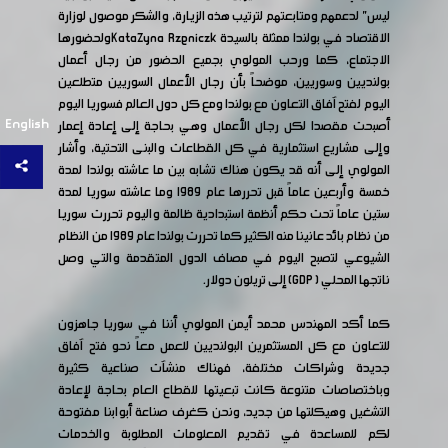
ليس" لدعمهم ومتابعتهم لترتيب هذه الزيارة، والشكر موصول لوزارة
الاقتصاد في بولندا ممثلة بالسيدة KataZyna Rzeniczkولحضورها
الاجتماع، كما ورحب المولوي بجميع الحضور من رجال أعمال
بولنديين وسوريين، موضحاً بأن رجال الأعمال السوريين متطلعين
اليوم لفتح آفاق التعاون مع بولندا ومع كل دول العالم فسوريا اليوم
English
أصبحت مقصدا لكل رجال الأعمال وهي بحاجة إلى إعادة إعمار
وإلى مشاريع استثمارية في كل القطاعات والبنى التحتية، وأشار
المولوي إلى أنه قد يكون هناك تشابه بين ما عاشته بولندا لمدة
خمسة وأربعين عاماً قبل تحررها عام ١٩٨٩ وما عاشته سوريا لمدة
ستين عاماً تحت حكم أنظمة استبدادية ظالمة واليوم تحررت سوريا
من نظام بائد عانينا منه الكثير كما تحررت بولندا عام ١٩٨٩ من النظام
الشيوعي لتصبح اليوم في مصاف الدول المتقدمة والتي وصل
ناتجها المحلي ( GDP) إلى تريلون دولار.
كما أكد المهندس محمد أيمن المولوي أننا في سوريا جاهزون
للتعاون مع كل المستثمرين البولنديين للعمل معاً نحو فتح آفاق
جديدة وشراكات مختلفة، فهناك منشآت صناعية كثيرة
وباختصاصات متنوعة كانت تبعيتها للقطاع العام بحاجة لإعادة
التشغيل وهيكلتها من جديد، ونحن كغرف صناعة أبوابنا مفتوحة
لكم للمساعدة في تقديم المعلومات المطلوبة والخدمات