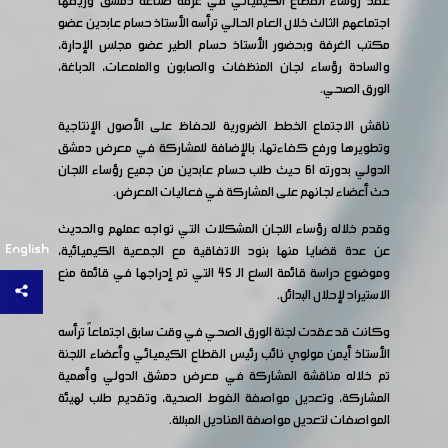
عقد رؤساء القطاع الكيميائي في غرفة صناعة دمشق وريفها
اجتماعهم الثالث خلال العام الحالي ترأسه الأستاذ حسام عابدين عضو
مكتب الغرفة وبحضور الأستاذ حسام الطير عضو مجلس الإدارة،
والسادة رؤساء لجان المنظفات والصابون والملمعات، الدباغة،
الورق الصحي.
ناقش الاجتماع الخطط الضرورية للحفاظ على الأصول الإنتاجية
وتطويرها ورفع كفاءتها، بالإضافة للمشاركة في معرض دمشق
الدولي بدورته 61 حيث طلب حسام عابدين من جميع رؤساء اللجان
حث أعضاء لجانهم على المشاركة في فعاليات المعرض.
وقدم خلاله رؤساء اللجان المشكلات التي تواجه عملهم والحديث
English
عن عدة قضايا منها بنود الاتفاقية مع الجمعية الكيميائية،
وموضوع دراسة قائمة السلع الـ 45 التي تم إدراجها في قائمة منع
الاستيراد لإحلال البدائل.
وكانت قد عقدت لجنة الورق الصحي في وقت سابق اجتماعاً ترأسه
الأستاذ أيمن مولوي نائب رئيس القطاع الكيميائي وأعضاء اللجنة
تم خلاله مناقشة المشاركة في معرض دمشق الدولي وأهمية
المشاركة، وتعديل مواصفة الفوط الصحية، وتقديم طلب لهيئة
المواصفات لتعديل مواصفة المناديل المبللة.