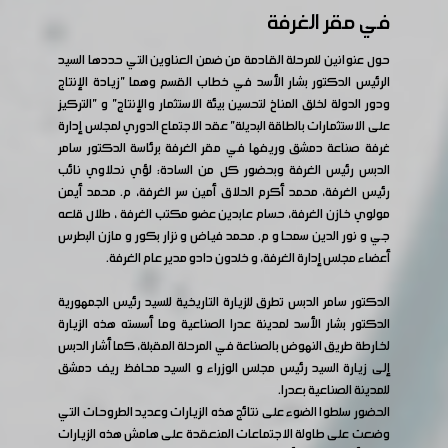
في مقر الغرفة
حول عنوانين للمرحلة القادمة من ضمن العناوين التي حددها السيد
الرئيس الدكتور بشار الأسد في خطاب القسم وهما "زيادة الإنتاج
ودور الدولة لخلق المناخ لتحسين بيئة الاستثمار والإنتاج" و "التركيز
على الاستثمارات بالطاقة البديلة" عقد الاجتماع الدوري لمجلس إدارة
غرفة صناعة دمشق وريفها في مقر الغرفة برئاسة الدكتور سامر
الدبس رئيس الغرفة وبحضور كل من السادة: لؤي نحلاوي نائب
رئيس الغرفة، محمد أكرم الحلاق أمين سر الغرفة، م. محمد أيمن
مولوي خازن الغرفة، حسام عابدين عضو مكتب الغرفة ، طلال قلعه
جي و نور الدين سمحا و م. محمد فياض و نزار بكور و مازن البطرس
أعضاء مجلس إدارة الغرفة، و خلدون دادو مدير عام الغرفة.
الدكتور سامر الدبس تطرق للزيارة التاريخية للسيد رئيس الجمهورية
الدكتور بشار الأسد لمدينة عدرا الصناعية وما أسسته هذه الزيارة
لخارطة طريق النهوض بالصناعة في المرحلة المقبلة، كما أشار الدبس
إلى زيارة السيد رئيس مجلس الوزراء و السيد محافظ ريف دمشق
للمدينة الصناعية بعدرا.
الحضور سلطوا الضوء على نتائج هذه الزيارات وعديد الطروحات التي
وضعت على طاولة الاجتماعات المنعقدة على هامش هذه الزيارات