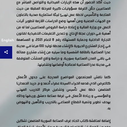
حيث أكد الحضور أن هذه الزيارات الميدانية والتواصل المباشر مع
الصناعيين حمّل الغرفة مسؤوليات كبيرة للمرحلة المقبلة من حيث
المتابعة والتأسيس لخطة عمل تهيئ لبيئة استثمارية صحية بالتعاون
مع الجهات المعنية ومن أهمها وضع الدراسات اللازمة لتطوير آليات
العمل مع وزارة المالية و إعادة دراسة القروض للصناعيين لما له من
أهمية في دوران عجلة الإنتاج، و تعديل التعليمات التنفيذية لقانون
التجارة الداخلية وحماية المستهلك رقم 8 للعام 2021، و المساهمة
English
في إنجاز المشاريع الحيوية كإنشاء محطة توليد 100 ميغا في مدينة
عدرا الصناعية بالطاقة الشمسية وما سيليه من إنشاء مشاريع مماثلة
في باقي المدن الصناعية بسورية، و دراسة واقع المنشآت المتوقفة
في مدينة عدرا الصناعية لمعالجة أوضاعها وتشغيلها.
كما ناقش المجتمعون المواضيع المدرجة على جدول الأعمال
كالعرض الذي قدمه الخبراء (السيدة عفراء أحمد و م. دريد الحمدان)
المتضمن خطة عمل تأسيس وتشغيل مركز التدريب المهني
والمؤسسي و ريادة الأعمال في غرفة صناعة دمشق وريفها وذلك
بهدف تطوير وتنمية القطاع الصناعي بالتدريب والتأهيل والنهوض
به.
إضافة لمناقشة كتاب اتحاد غرف الصناعة السورية المتضمن تشكيل