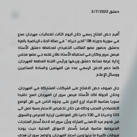
دمشق 2/7/2022
أقيم حفل افتتاح رسمي خلال اليوم الثالث لفعاليات مهرجان صنع
في سورية بدورته ١٣٨ "الخير خيرك " في صالة الجلاء الرياضية بالمزة
بدمشق بحضور عضو المكتب التنفيذي لمحافظة دمشق الأستاذ
فيصل سرور وكان في استقباله الأستاذ طلال قلعه جي عضو مجلس
إدارة غرفة صناعة دمشق وريفها ورئيس اللجنة المنظمة للمهرجان،
كما حضر الحفل الرسمي عدد من المهتمين والسادة الصناعيين
ووسائل الإعلام.
جال ضيوف حفل الافتتاح على الشركات المشاركة في المهرجان،
وخلال الجولة اكد الأستاذ فيصل سرور ان المهرجان اصبح تقليدا
سنويا بمناسبة الاعياد لزرع الفرح على وجوه الناس في ظل الوضع
الاقتصادي الصعب وذلك من خلال تخفيض الاسعار بنسبة تصل الى
٢٠% واحيانا الى ٣٠% داعيا كل المواطنين لزيارة المعرض والتسوق
قبل قدوم عيد الاضحى المبارك وبيّن سرور انه لاحظ أسعار المنتجات
المعروضة مناسبة قياسا بأسعار الاسواق المحلية حيث يوجد
فروقات كبيرة ما بينها وبين اسعار المهرجان. واوضح سرور ان هدف