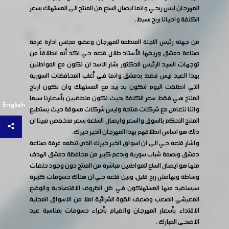
المهرجان ليس ربحي وانما ايصال السلع من المنتج الى المستهلك بسعر
الكلفة واحيانا بربح بسيط.
من جهته رئيس اللجنة المنظمة للمهرجان وعضو مجلس ادارة غرفة
صناعة دمشق وريفها الأستاذ طلال قلعه جي اكد أنه انطلاقاً من
توجهات السيد الرئيس الدكتور بشار الاسد ان نكون مع المواطنين
بهذا العيد ليس فقط بدمشق وانما في أغلب المحافظات السورية
التي انطلقت اليوم لنكون يد بيد مع المستهلك وان تكون ارباح
المنتج هي فقط سعر الكلفة بحيث نكون منطقيين بأسعارنا سيما
English
واننا نتعامل مع شركات منتجة وليس شركات مسوقة حيث يستطيع
المنتج التحكم بالسوق والسعر وايصال السلعة بسعر منخفض مبينا ان
ذلك هو اساس انطلاقهم بهذا المهرجان الخير خيرك.
واشار قلعه جي الى ان اسواق الخير خيرك الذي تنظمه غرفة صناعة
دمشق وبصمة شباب سورية وبدعم كبير من محافظة دمشق الهدف
منها هو ايصال السلع للمواطنين مباشرة من المنتج دون وجود حلقات
وساطة وبهامش ربح قليل، وبين قلعه جي ان هناك حسومات كبيرة
سيستفيد منها المستهلكون في ظل الظروف الاقتصادية والوضع
المعيشي الصعب وضعف القوة الشرائية املا من الاسواق المحلية
الاقتداء بأسعار المهرجان والقيام بأجراء حسومات بمناسبة عيد
الاضحى المبارك .