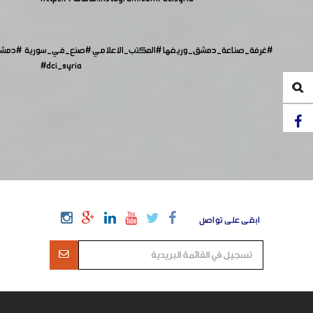
#غرفة_صناعة_دمشق_وريفها
#المكتب_الاعلامي
#صنع_في_سورية
#دمش
#dci_syria
ابقى على تواصل