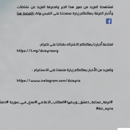
لمشاهدة المزيد من صور هذا الخبر ولمعرفة المزيد عن نشاطات
وأخبار الغرفة يمكنكم زيارة صفحتنا على الفيس بوك
بالضغط هنا
لمتابعة أخبارنا يمكنكم الاشتراك بقناتنا على تلغرام:
https://t.me/dcisyriaorg
وللمزيد من الأخبار يمكنكم زيارة منصتنا على الانستغرام :
https://www.instagram.com/dcisyria​
#غرفة_صناعة_دمشق_وريفها
#المكتب_الاعلامي
#صنع_في_سورية
#دمش
#dci_syria