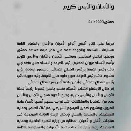
والألبان والأيس كريم
دمشق 19/1/2023
حرصاً على انتاج أفضل أنواع الأجبان والألبان واعتماد كافة
مستلزمات السلامة والجودة عقد في مقر غرفة صناعة دمشق
وريفها اجتماع لصناعيي ومنتجي الأجبان والألبان والأيس كريم
ترأسه الأستاذ غزوان المصري رئيس الغرفة والاستاذ طلال قلعه جي
نائب رئيس الغرفة ورئيس القطاع الغذائي، وبحضور السادة: لؤي
نحلاوي نائب رئيس الغرفة، جورج داود خازن الغرفة، وليد حورية نائب
رئيس القطاع الغذائي، وأيمن زبادنة أمين سر القطاع الغذائي.
تم خلال الاجتماع انتخاب الأستاذ محمد ياسين شموط رئيساً للجنة
الأجبان والألبان والأيس كريم، وطرح الأخوة منتجي الأجبان والألبان
عدد من القضايا والمشكلات التي تواجه عملهم أهمها تأمين مادة
الفيول، ومشروع تعديل المرسوم التشريعي رقم /8/ الخاص بحماية
المستهلك، والمطالبة بالسماح بإدخال الزبدة النباتية المهدرجة في
منتجات الألبان والأجبان، المطالبة من وزارة التجارة الداخلية وحماية
المستهلك بإعفاء المنشآت الصناعية الأصولية والمستوفية لكافة