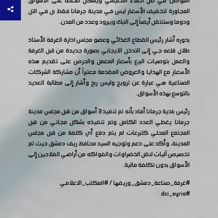
المواطن في ظل الغلاء المعيشي ويشكل ضغطاً على الأسواق
المجاورة لتخفيف الأسعار ليس في مدينة جرمانا فقط بل في التل
ودوما وستنتقل أيضاً إلى النبك ويبرود وعدد من المدن.
بدوره أشار رئيس القطاع الغذائي وعضو مجلس ادارة الغرفة الأستاذ
طلال قلعه جي إلى التدخل الايجابي بصورة جديدة من قبل الغرفة
والعمل بتوصيات البيع بأسعار المعمل والحرص على تقديم هذه
الأسعار مع الهدايا والعروض المقدمة معتبراً أن مشاركة الشركات
الصناعية هي عبارة عن ترويج وليس ربح وأشار إلى مطالبة العديد
بالتوسع بهذه الأسواق.
رئيس بلدية جرمانا أفاد بأنه تم تنفيذ 3 أسواق من قبل مجلس مدينة
جرمانا يغطي العدد الكامل وتم تنفيذه بشكل مجاني من قبل
المجتمع المحلي كتبرعات لم يتم دفع أي كلفة من قبل مجلس
المدينة، وأكد على دعم وتوجيه السيد محافظ ريف دمشق حيث تم
تخصيص آليات لنقل الخضراوات والفواكه من أراضي الفلاحين إلى
الأسواق بدون تكلفة مالية.
#غرفة_صناعة_دمشق_وريفها
/
#المكتب_الاعلامي
#dci_syria