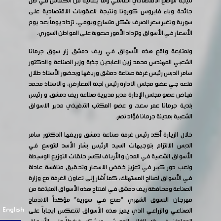
نتيجة للوضع الاقتصادي العالمي وما يعانيه من انكماش في ظل
جائحة وباء فايروس كورونا ونتيجة للعقوبات الاقتصادية على
سورية وتغير سعر الصرف بشكل متسارع ويومي، تزداد يوماً بعد يوم
الأسعار في الأسواق وتزداد الأمور صعوبة على المواطن السوري.
ولمتابعة واقع هذه الأسواق في ريف دمشق زار سوق جرمانا
الشعبي المهندس محمد زين العابدين جذبة وزير الصناعة والدكتور
سامر الدبس رئيس غرفة صناعة دمشق وريفها وبحضور الأستاذ طلال
قلعه جي عضو مجلس الادارة رئيس لجنة المعارض، والاستاذ محمد
فياض عضو مجلس الإدارة مدير مديرية صناعة ريف دمشق، و رئيس
بلدية جرمانا عمر سعد، و عضو المكتب التنفيذي مدير الاسواق
الشعبية بمدينة جرمانا فؤاد نصر.
خلال الزيارة أكد رئيس غرفة صناعة دمشق وريفها الدكتور سامر
الدبس الالتزام بتوجيهات السيد الرئيس بشار الأسد للتوسع في
الأسواق الشعبية في المدن والأرياف لكسر حلقات التوزيع الوسيطة
ولعب دور كبير في تعزيز خفض الاسعار وتحقيق منافسة عادلة
في الأسواق لصالح المستهلك، كما أشار إلى تعاون الغرفة مع وزارة
الصناعة ومحافظة ريف دمشق في افتتاح هذه الأسواق المنبثقة من
مهرجان التسوق الشهري "صنع في سورية" مؤكداً الاندماج
English
الصناعي والزراعي الذي يميز هذه الأسواق لتنعكس ايجاباً على