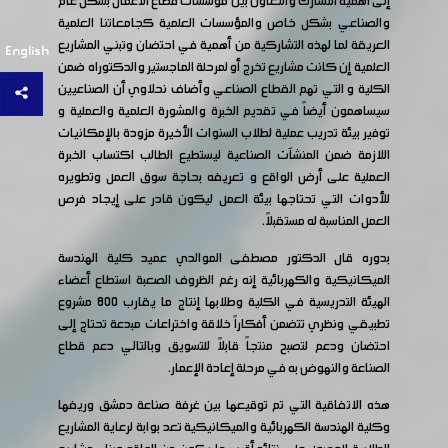
إلى أهمية التشارك والتعاون بين مؤسسات قطاع الأعمال بشكل عام
والصناعي بشكل خاص والمؤسسات العلمية كجامعاتنا العلمية
العريقة لما لهذه التشاركية من أهمية في احتضان وتبني المشاريع
English
العلمية إن كانت مشاريع تخرج أو لمرحلة الماجستير والدكتوراه ضمن
الكلية و التي تهم القطاع الصناعي وأضاف نحلاوي أن الصناعيين
سيساهمون أيضاً في تقديم الخبرة والمشورة العلمية والعملية و
توفير بيئة تدريب عملية لطلاب السنوات الأخيرة مزودة بالإمكانيات
اللازمة ضمن المنشآت الصناعية ليستطيع الطالب اكتساب الخبرة
العملية على أرض الواقع و تعريفه بحاجة سوق العمل وتطويره
للأدوات التي تحتاجها بيئة العمل ليكون قادر على إيجاد فرص
العمل المناسبة له مستقبلاً.
بدوره قال الدكتور مصطفى الموالدي عميد كلية الهندسة
الميكانيكية والكهربائية إنه رغم الظروف الصعبة استطاع أعضاء
الهيئة التدريسية في الكلية وطلابها إنتاج ما يقارب 800 مشروع
تطبيقي ونظري تتضمن أفكاراً خلاقة واختراعات مبدعة تحتاج إلى
احتضان ودعم لتصبح منتجاً قابلاً للتسويق وبالتالي دعم قطاع
الصناعة والنهوض به في مرحلة إعادة الإعمار.
هذه الاتفاقية التي تم توقيعها بين غرفة صناعة دمشق وريفها
وكلية الهندسة الكهربائية والميكانيكية تعد بوابة لرعاية المشاريع