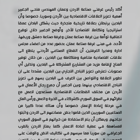
أكد رئيس غرفتي صناعة الاردن وعمان المهندس فتحي الجغبير
أهمية تعزيز العلاقات الاقتصادية بين الأردن وسوريا، خصوصا وأن
البلدين يرتبطان بعلاقة تاريخية متجذرة حيث يشكل البلدان عمقا
استراتيجيا وتكاملا اقتصاديا للآخر. وأوضح الجغبير خلال توقيع
اتفاقية توأمة بين غرفة صناعة عمان وغرفة صناعة دمشق وريفها،
الأحد، في مبنى غرفة صناعة عمان، بحضور عدد من اعضاء مجلس
ادارة ومديرا الغرفتين، أن القطاع الصناعي الأردني يتطلع الى
علاقات اقتصادية متنامية ومتكاملة بين البلدين ، من خلال توفير
المناخ لإقامة مزيد من المشاريع المشتركة في البلدين، وتذليل أي
صعوبات تعترض تعزيز التبادل التجاري بين البلدين، مشددا على ان
تطوير العلاقة والتواصل بين الغرف في البلدين يسهم في تعزيز
التبادل الاقتصادي بينهما. وبين الجغبير أن جميع رجال الأعمال في
الأردن من مختلف القطاعات الاقتصادية مستعدون للعمل مع
نظرائهم في السوق السوري كشركاء في الخبرة والعمل ورأس المال
في مرحلة إعادة الإعمار، خصوصا وأن هناك عددا كبيرا من
الصناعيين السوريين الذين قاموا بنقل مصانعهم الى الاردن واثبتوا
نجاحهم، ويمكن أن يتم الاستفادة من خبراتهم في السوق السوري
للمساهمة في عملية اعادة الاعمار، كما يمتاز الاردن بالقرب
الجغرافي من سوريا مما سيسهم في تكاليف النقل والوقت على