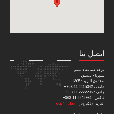
اتصل بنا
غرفة صناعة دمشق
سوريا - دمشق
صندوق البريد : 1305
هاتف : 2215042 11 963+
هاتف : 2222205 11 963+
فاكس : 2245981 11 963+
البريد الإلكتروني :
dci@mail.sy