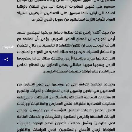
المصدرين الى السوق السوري.، كما ان زيادة التنسيق بين البلدين
سيسهم في تسهيل الصادرات الاردنية الى دول البلقان وتركيا
اضافة الى لبنان، كما سيسهل على الصناعيين الاردنيين استيراد
المواد الأولية اللازمة لصناعاتهم من سوريا والدول الأخرى.
من جهته أكد\ رئيس غرفة صناعة دمشق وريفها المهندس محمد
أيمن المولوي، ان القطاع الخاص السوري، يؤمن بأن العلاقة مع
الجانب الاردني يجب ان تكون تكاملية لا تنافسية، من خلال التعاون
English
والاستثمار المشترك، حيث يوجد هناك العديد من المواد والمنتجات
التي تحتاجها سوريا وينتجها الأردن، وكذلك هناك موادا يستوردها
الاردن وتنتجها سوريا، فبالتالي يمكن التعاون بين القطاع الخاص
في البلدين لبناء شراكة حقيقية لمصلحة الطرفين.
وتهدف اتفاقية التوامة التي تم توقيعها الى تعزيز التعاون بين
الصناعيين في البلدين وتسهيل تبادل المعلومات والخبرات، وتشجيع
الاستثمارات الصناعية المشتركة والتشبيك بين الشركات، دعم إقامة
فعاليات اقتصادية مشتركة تشمل المعارض والملتقيات وورشات
العمل، تفعيل قنوات التواصل المؤسسية بين الغرفتين، وتبادل
البيانات المتعلقة بالفرص الصناعية والتشريعات والخدمات المتاحة
لدى الطرفين. وتشمل مجالات التعاون تنظيم الوفود والزيارات
المتبادلة لرجال الأعمال والصناعيين، تبادل الدراسات والتقارير