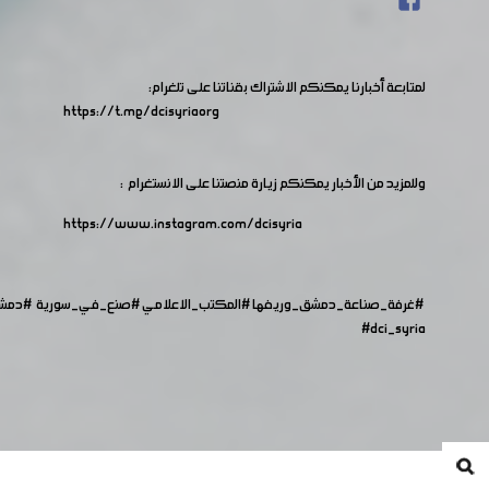
لمتابعة أخبارنا يمكنكم الاشتراك بقناتنا على تلغرام:
https://t.me/dcisyriaorg
وللمزيد من الأخبار يمكنكم زيارة منصتنا على الانستغرام :
https://www.instagram.com/dcisyria​
#غرفة_صناعة_دمشق_وريفها
#المكتب_الاعلامي
#صنع_في_سورية
#دمش
#dci_syria