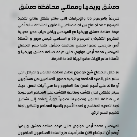
دمشق وريفها وممثلي محافظة دمشق
تعريفاً بالمرسوم 66 والإجراءات التي ستتم بشكل متتابع لتنفيذ
المرسوم عقد اجتماع بين لجنة صناعيي القابون المشكلة سابقاً في
غرفة صناعة دمشق وريفها مع المهندس رياض دياب مدير مديرية
المشروع التنفيذي للمرسوم 66 و المحامي فيصل سرور و الأستاذ
أنس مارديني عضوا مجلس محافظة دمشق، كما حضر الاجتماع
المهندس محمد أيمن مولوي خازن غرفة صناعة دمشق وريفها و
الأستاذ ماهر الزيات عضو الهيئة العامة للغرفة.
تم خلال الاجتماع شرح موضوع تنظيم منطقة القابون والمراحل التي
ستتم خلال الفترة القادمة وكيفية حصول الصناعيين من مستأجرين
أو ملاك على أسهم ضمن هذا المشروع وما هي آليات العمل، حيث
سيتم تشكيل لجان كشف ومتابعة للكشف على المحاضر الموجودة
في منطقة القابون وتصويرها تصويراً جوياً، إضافة إلى تشكيل
لجنة لتحديد المقاسم و لعدد الأسهم بالنسبة للمحاضر وتشكيل لجنة
لتقييم السعر الرائج.
المهندس محمد أيمن مولوي خازن غرفة صناعة دمشق وريفها
أوضح أن الاجتماع كان مثمراً حيث طرح السادة الصناعيون الحاضرون