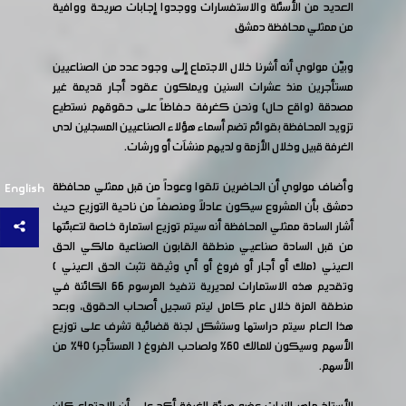
العديد من الأسئلة والاستفسارات ووجدوا إجابات صريحة ووافية
من ممثلي محافظة دمشق
وبيّن مولوي أنه أشرنا خلال الاجتماع إلى وجود عدد من الصناعيين
مستأجرين منذ عشرات السنين ويملكون عقود أجار قديمة غير
مصدقة (واقع حال) ونحن كغرفة حفاظاً على حقوقهم نستطيع
تزويد المحافظة بقوائم تضم أسماء هؤلاء الصناعيين المسجلين لدى
الغرفة قبيل وخلال الأزمة و لديهم منشآت أو ورشات.
وأضاف مولوي أن الحاضرين تلقوا وعوداً من قبل ممثلي محافظة
English
دمشق بأن المشروع سيكون عادلاً ومنصفاً من ناحية التوزيع حيث
أشار السادة ممثلي المحافظة أنه سيتم توزيع استمارة خاصة لتعبئتها
من قبل السادة صناعيي منطقة القابون الصناعية مالكي الحق
العيني (ملك أو أجار أو فروغ أو أي وثيقة تثبت الحق العيني )
وتقديم هذه الاستمارات لمديرية تنفيذ المرسوم 66 الكائنة في
منطقة المزة خلال عام كامل ليتم تسجيل أصحاب الحقوق، وبعد
هذا العام سيتم دراستها وستشكل لجنة قضائية تشرف على توزيع
الأسهم وسيكون للمالك 60% ولصاحب الفروغ ( المستأجر) 40% من
الأسهم.