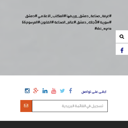
#غرفة_صناعة_دمشق_وريفها
#المكتب_الاعلامي
#دمشق
#سورية
#لأجلك_دمشق
#عالم_الصناعة
#القابون
#المرسوم٦٦
#dci_syria
ابقى على تواصل