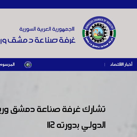
أخبار الاقتصاد
|
المرسوم الرئاسي رقم /69/ لعام 2026 .. دعم ضريبي للمنشآت المتضررة في إطار مسار التع
تشارك غرفة صناعة دمشق وريف
الدولي بدورته 112