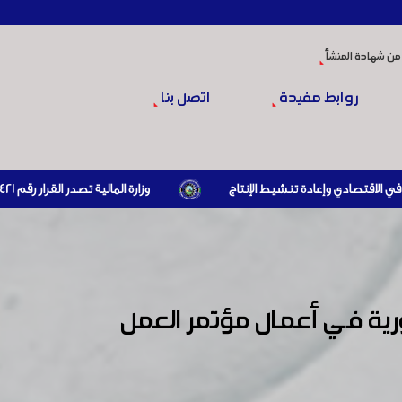
من شهادة المنشأ
روابط مفيدة
اتصل بنا
وزارة المالية تصدر القرار رقم 421 تاريخ 24/3/2026 المتضمن الزام المستوردين بإبراز براءة ذمة مالية سارية صادرة عن الهيئة العامة للضرائب والرسوم أو مديرياتها عند القيام بعمليات الاستيراد
ية في أعمال مؤتمر العمل