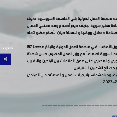
 ضمن وفد اتحاد غرف الصناعة السورية في أعمال مؤتمر العمل الدولي بدورته 112 والذي تنظمه منظمة العمل الدولية في العاصمة السويسرية جنيف
عادة سفير سورية بجنيف حيدر أحمد ووفد ممثلي العمال
 صناعة دمشق وريفها و الاستاذ حيان الأصفر عضو اتحاد
على هامش المؤتمر المستمر لغاية 14 من حزيران الجاري الذي يضم في جلساته مندوبو العمال وأصحاب العمل والحكومات من الدول الأعضاء في منظمة العمل الدولية والبالغ عددها 187
English
عة السورية اجتماعاً مع وزير العمل المصري حسن شحاتة
وري والمصري على عمق العلاقات بين البلدين والتقارب
 مصالح الشعبين الشقيقين.
ية، ومناقشة استراتيجيات العمل والمتمثلة في المبادئ
----------------------------