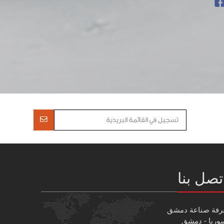
تصل بنا
رفة صناعة دمشق
وريا - دمشق