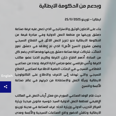
وبدعم من الحكومة الايطالية
ايطاليا - تورينو 25/11/2025
بناء على التعاون الوثيق والاستراتيجي الذي تعمل عليه غرفة صناعة
دمشق وريفها مع منظمة العمل الدولية وفي مبادرة قيمة من
الحكومة الايطالية نحو تعزيز العمل اللائق في القطاع النسيجي
وضمن مشروع ((نسيج الأمل)) الذي تم إطلاقه في دمشق تموز
الفائت، شاركت غرفة صناعة دمشق وريفها بوفدها الذي يضم كل
من السادة: أدهم الطباع خازن الغرفة وكريم الخجا عضو مكتب
الغرفة وأنس طرابلسي عضو مجلس ادارة الغرفة، وعدد من صناعيي
القطاعي النسيجي في البعثات العلمية الاطلاعية لصناعيي القطاع
النسيجي والتي تهدف إلى التعرف والاطلاع على التكنولوجيا
English
الايطالية وبيئة العمل والاستفادة من خبرتهم في عالم صناعة
الألبسة والنسيج.
حيث قام الوفد الصناعي السوري مع ممثل أرباب العمل في المكتب
الإقليمي لمنظمة العمل الدولية السيد خوسيه مانويل ميدينا بزيارة
المركز التدريب الدولي وزيارة اتحاد غرف الصناعة في مدينة تورينو
الايطالية وناقش الحضور واقع الصناعات النسيجية والألبسة ومدى