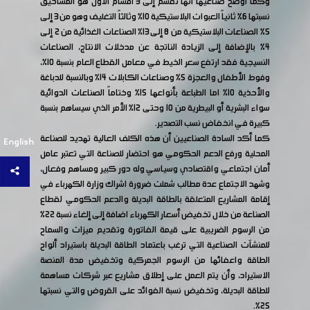
وكما أوضح صناعيها أنها تقسم إلى 3 أقسام الأول هو المساحيق
نسبتها 6% ثانياً العبوات البلاستيكية 10% وثالثاً التغليف وهو من 3 إلى
5% الصناعات البلاستيكية من 8 إلى 13% الصناعات الغذائية من 2 إلى
4% بالإضافة إلى الزيادة الناتجة عن مدخلات الانتاج، الصناعات
النسيجية فقد ارتفع سعر الخيط في معامل القطاع العام بنسبة 10%،
وفوط الأطفال والعجزة 5% وصناعات الكابلات 14% وبالنسبة للدباغة
والأحذية 10% اما الطباعة بأنواعها 15% وختاماً الصناعات الدوائية
سواء البشرية أو البيطرية من 10 وحتى 12% الأمر الذي سيساهم بنسبة
كبيرة في انخفاض نسب التصدير.
كما أكد السادة الصناعيين أن هذه الكلف العالية تهديد للصناعة
English
المحلية ورفع الدعم الحكومي هو احتضار للصناعة التي تعتبر عامل
أمان اجتماعي واقتصادي وسياسي وله دور كبير ومساهم وفعال،
وشهد الاجتماع عدة مطالب شملت ضرورة اشراك وزارة الكهرباء في
إقامة المشاريع المتعلقة بالطاقة البديلة والدعم الحكومي لقطاع
الصناعة من خلال تخفيض أسعار الكهرباء اضافة إلى إلغاء نسبة 22%
من الرسوم الضريبية على قيمة الفاتورة وتقديم ميزات والسماح
للمنشآت الصناعية التي ترغب باعتماد الطاقة البديلة باستيراد ألواح
الطاقة واعفائها من الرسوم الجمركية وتخفيض مدة المنصة
الاستيراد، وأن يتم العمل على إطلاق مشاريع عبر شركات مساهمة
للطاقة البديلة، وتخفيض نسبة الفوائد على القروض والتي نسبتها
25%.