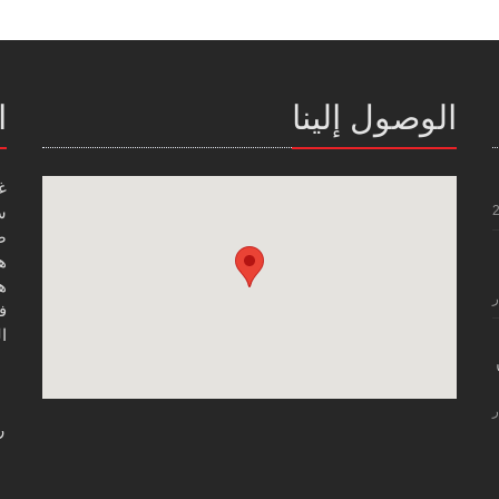
الوصول إلينا
ا
غ
س
صن
هاتف
هاتف
ر
فاك
ال
ر
ر