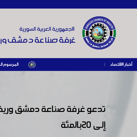
أخبار الاقتصاد
|
المرسوم الرئاسي رقم /69/ لعام 2026 .. دعم ضريبي للمنشآت المتضررة في إطار مسار التعافي ا
إلى 20بالمئة