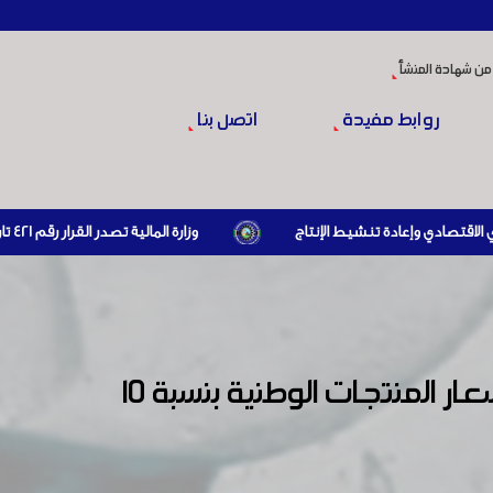
من شهادة المنشأ
روابط مفيدة
اتصل بنا
وزارة المالية تصدر القرار رقم 421 تاريخ 24/3/2026 المتضمن الزام المستوردين بإبراز براءة ذمة مالية سارية صادرة عن الهيئة العامة للضرائب والرسوم أو مديرياتها عند القيام بعمليات الاستيراد
تدعو غرفة صناعة دمشق وريفها السادة الصناعيين بضرورة تخفيض أسعار المنتجات الوطنية بنسبة 10