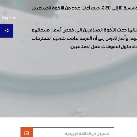
تدعو غرفة صناعة دمشق وريفها السادة الصناعيين بضرورة الوقوف إلى جانب الأخوة المواطنين و تخفيض أسعار المنتجات الوطنية بنسبة 10 إلى 20 %، حيث أعلن عدد من الأخوة الصناعيين
English
الها دعت الأخوة الصناعيين إلى خفض أسعار منتجاتهم
نبية. وأشار الدبس إلى أن الغرفة قامت بتقديم المقترحات
اد حلول لمعوقات عمل الصناعيين.