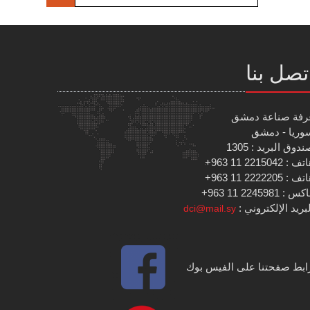
تصل بنا
رفة صناعة دمشق
وريا - دمشق
دوق البريد : 1305
 : 2215042 11 963+
 : 2222205 11 963+
س : 2245981 11 963+
بريد الإلكتروني :
dci@mail.sy
ابط صفحتنا على الفيس بوك